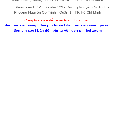
Showroom HCM : Số nhà 129 - Đường Nguyễn Cư Trinh -
Phường Nguyễn Cư Trinh - Quận 1 - TP. Hồ Chí Minh
Công ty có nơi để xe an toàn, thuận tiệ
n
.
đèn pin siêu sáng
l
đèn pin tự vệ
l
den pin sieu sang gia re
l
đèn pin sạc
l
bán đèn pin tự vệ
l
den pin led zoom