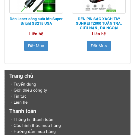
Đèn Laser công suất lớn Super
ĐÈN PIN SẠC XÁCH TAY
Bright SB215 USA
SUNREI TZ800 TUẦN TRA,
CỨU NẠN , DÃ NGOẠI
Liên hệ
Liên hệ
Đặt Mua
Đặt Mua
Trang chủ
Tuyển dụng
Giới thiệu công ty
Tin tức
Liên hệ
Thanh toán
Thông tin thanh toán
Các hình thức mua hàng
Hướng dẫn mua hàng