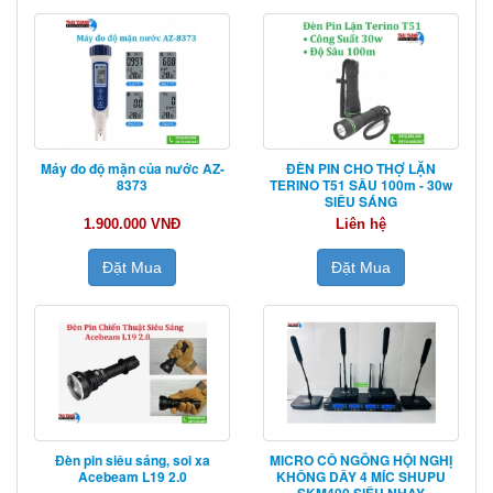
Máy đo độ mặn của nước AZ-
ĐÈN PIN CHO THỢ LẶN
8373
TERINO T51 SÂU 100m - 30w
SIÊU SÁNG
1.900.000 VNĐ
Liên hệ
Đặt Mua
Đặt Mua
Đèn pin siêu sáng, soi xa
MICRO CỔ NGỖNG HỘI NGHỊ
Acebeam L19 2.0
KHÔNG DÂY 4 MÍC SHUPU
SKM400 SIÊU NHẠY