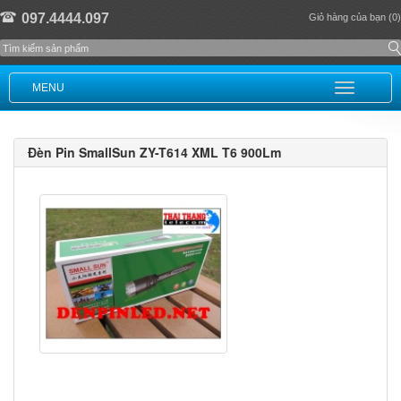
097.4444.097
Giỏ hàng của bạn (0)
MENU
Đèn Pin SmallSun ZY-T614 XML T6 900Lm