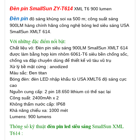
Đèn pin SmallSun ZY-T614
XML T6 900 lumen
Đèn pin
độ sáng khủng soi xa 500 m; công suất sáng
900LM hàng chính hãng công nghệ bóng led siêu sáng USA
SmallSun XMLT 614.
Với những đặc điểm nổi bật:
Chất liệu vỏ: Đèn pin siêu sáng 900LM SmallSun XMLT 614
được làm bằng hợp kim nhôm 6061-T6 siêu bền chống sốc,
chống va đập chuyên dùng để thiết kế vỏ tàu vũ trụ
Xử lý bề mặt cứng : anodized
Màu sắc: Đen titan
Bóng đèn: đèn LED nhập khẩu từ USA XMLT6 độ sáng cực
cao
Nguồn cung cấp: 2 pin 18.650 lithium có thể sạc lại
Công suất: 2400mAh x 2
Không thấm nước cấp: IP68
Khả năng chiếu xa: 1000 mét
Lumens: 900 lumens
đèn pin led siêu sáng
Thông số kỹ thuật
SmallSun XML
T614 :