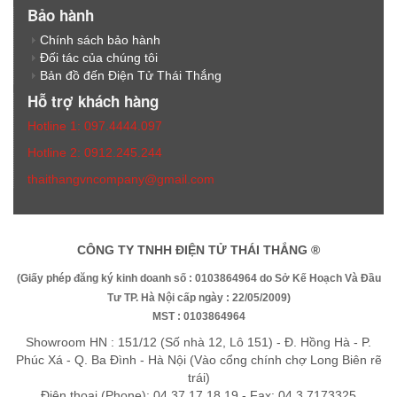
Bảo hành
Chính sách bảo hành
Đối tác của chúng tôi
Bản đồ đến Điện Tử Thái Thắng
Hỗ trợ khách hàng
Hotline 1: 097.4444.097
Hotline 2: 0912.245.244
thaithangvncompany@gmail.com
CÔNG TY TNHH ĐIỆN TỬ THÁI THẮNG ®
(Giấy phép đăng ký kinh doanh số : 0103864964 do Sở Kế Hoạch Và Đầu
Tư TP. Hà Nội cấp ngày : 22/05/2009)
MST : 0103864964
Showroom HN : 151/12 (Số nhà 12, Lô 151) - Đ. Hồng Hà - P.
Phúc Xá - Q. Ba Đình - Hà Nội (Vào cổng chính chợ Long Biên rẽ
trái)
Điện thoại (Phone): 04.37 17.18.19 - Fax: 04.3 7173325