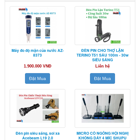
Máy đo độ mặn của nước AZ-
ĐÈN PIN CHO THỢ LẶN
8373
TERINO T51 SÂU 100m - 30w
SIÊU SÁNG
1.900.000 VNĐ
Liên hệ
Đặt Mua
Đặt Mua
Đèn pin siêu sáng, soi xa
MICRO CỔ NGỖNG HỘI NGHỊ
Acebeam L19 2.0
KHÔNG DÂY 4 MÍC SHUPU