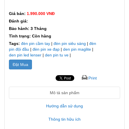
Giá bán:
1.990.000 VNĐ
Đánh giá:
Bảo hành: 3 Tháng
Tình trạng: Còn hàng
Tags:
đèn pin cầm tay
|
đèn pin siêu sáng
|
đèn
pin đội đầu
|
đèn pin xe đạp
|
den pin maglite
|
den pin led lenser
|
den pin tu ve
|
Đặt Mua
Print
Mô tả sản phẩm
Hướng dẫn sử dụng
Thông tin hữu ích