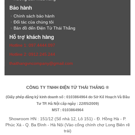
Bảo hành
Chính sách bảo hành
Đối tác của chúng tôi
Bản đồ đến Điện Tử Thái Thắng
Hỗ trợ khách hàng
Hotline 1: 097.4444.097
Hotline 2: 0912.245.244
thaithangvncompany@gmail.com
CÔNG TY TNHH ĐIỆN TỬ THÁI THẮNG ®
(Giấy phép đăng ký kinh doanh số : 0103864964 do Sở Kế Hoạch Và Đầu
Tư TP. Hà Nội cấp ngày : 22/05/2009)
MST : 0103864964
Showroom HN : 151/12 (Số nhà 12, Lô 151) - Đ. Hồng Hà - P.
Phúc Xá - Q. Ba Đình - Hà Nội (Vào cổng chính chợ Long Biên rẽ
trái)