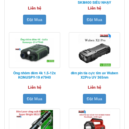
SKM400 SIÊU NHẠY
Liên hệ
Liên hệ
Đặt Mua
Đặt Mua
Ống nhòm đêm 4k 1.5-12x
đèn pin tia cực tím uv Wuben
KONUSPY-19 #7940
X2Pro UV 365nm
Liên hệ
Liên hệ
Đặt Mua
Đặt Mua