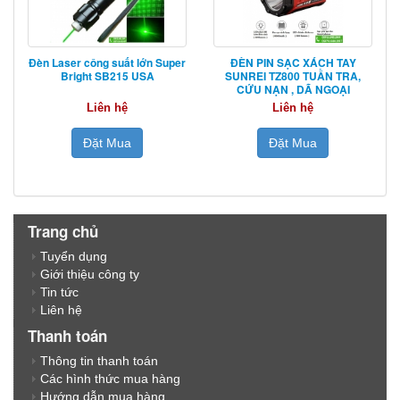
Đèn Laser công suất lớn Super
ĐÈN PIN SẠC XÁCH TAY
Bright SB215 USA
SUNREI TZ800 TUẦN TRA,
CỨU NẠN , DÃ NGOẠI
Liên hệ
Liên hệ
Đặt Mua
Đặt Mua
Trang chủ
Tuyển dụng
Giới thiệu công ty
Tin tức
Liên hệ
Thanh toán
Thông tin thanh toán
Các hình thức mua hàng
Hướng dẫn mua hàng