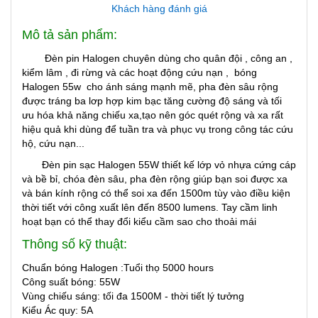
Khách hàng đánh giá
Mô tả sản phẩm:
Đèn pin Halogen
chuyên dùng cho quân đội , công an ,
kiểm lâm , đi rừng và các hoạt động cứu nạn , bóng
Halogen 55w cho
ánh sáng mạnh mẽ, pha đèn sâu rộng
được tráng ba lơp hợp kim bạc tăng cường độ sáng và tối
ưu hóa khả năng chiếu xa,tạo nên góc quét rộng và xa rất
hiệu quả khi dùng để tuần tra và phục vụ trong công tác cứu
hộ, cứu nạn...
Đèn pin sạc Halogen 55W thiết kế lớp vỏ nhựa cứng cáp
và bề bỉ, chóa đèn sâu, pha đèn rộng giúp bạn soi được xa
và bán kính rộng có thể soi xa đến 1500m tùy vào điều kiện
thời tiết với công xuất lên đến 8500 lumens. Tay cầm linh
hoạt bạn có thể thay đổi kiểu cầm sao cho thoải mái
Thông số kỹ thuật:
Chuẩn bóng Halogen :Tuổi thọ 5000 hours
Công suất bóng: 55W
Vùng chiếu sáng: tối đa 1500M - thời tiết lý tưởng
Kiểu Ác quy: 5A