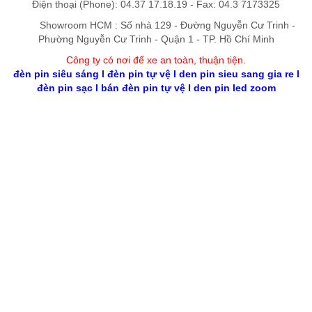
Điện thoại (Phone): 04.37 17.18.19 - Fax: 04.3 7173325
Showroom HCM : Số nhà 129 - Đường Nguyễn Cư Trinh -
Phường Nguyễn Cư Trinh - Quận 1 - TP. Hồ Chí Minh
Công ty có nơi để xe an toàn, thuận tiệ
n
.
đèn pin siêu sáng
l
đèn pin tự vệ
l
den pin sieu sang gia re
l
đèn pin sạc
l
bán đèn pin tự vệ
l
den pin led zoom