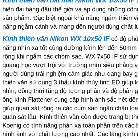
Kính thiên văn hai mắt Nikon WX 10x50 IF
t
hiện đại hàng đầu thế giới và áp dụng những công
sản phẩm. Đặc biệt ngoài khả năng ngắm thiên 
năng ngắm cảnh và mang đến người dùng chất lư
Kính thiên văn Nikon WX 10x50 IF
có độ phó
năng nhìn xa tốt cùng đường kính lên đến 50mm 
rộng khi ngắm các chòm sao. WX 7x50 IF sử dụng 
quang học vượt trội với trường nhìn siêu phẳng v
người dùng trải nghiệm cảm giác như đang bay gi
thiên văn sử dụng 3 thấu kính thủy tinh ED giúp 
nhìn, đồng thời tăng độ tương phản và độ phân g
ống kính Flattener cung cấp hình ảnh sắc nét đến
giúp quan sát rộng ra các cụm sao ngăn chặn loạ
quan sát lâu. Kính thiên văn còn được trang bị t
Koenig có tính năng phản xạ toàn phần trên các 
hình ảnh với chất lượng cao nhất. Các lăng kính