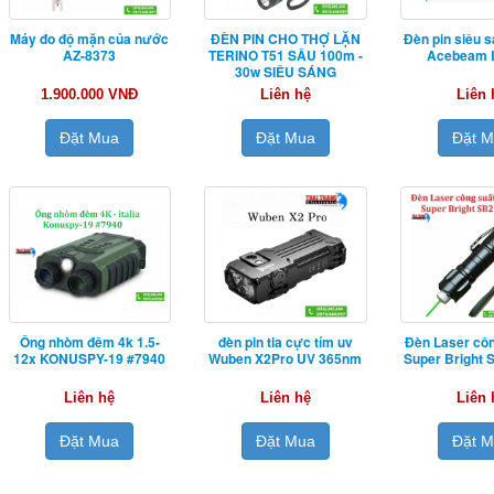
Máy đo độ mặn của nước
ĐÈN PIN CHO THỢ LẶN
Đèn pin siêu s
AZ-8373
TERINO T51 SÂU 100m -
Acebeam L
30w SIÊU SÁNG
1.900.000 VNĐ
Liên hệ
Liên 
Đặt Mua
Đặt Mua
Đặt 
Ống nhòm đêm 4k 1.5-
đèn pin tia cực tím uv
Đèn Laser côn
12x KONUSPY-19 #7940
Wuben X2Pro UV 365nm
Super Bright
Liên hệ
Liên hệ
Liên 
Đặt Mua
Đặt Mua
Đặt 