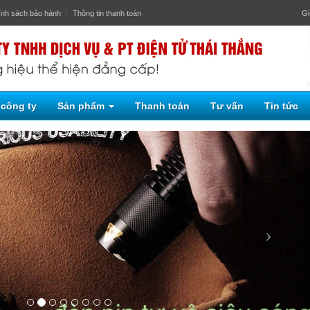
ính sách bảo hành
Thông tin thanh toán
Gi
 công ty
Sản phẩm
Thanh toán
Tư vấn
Tin tức