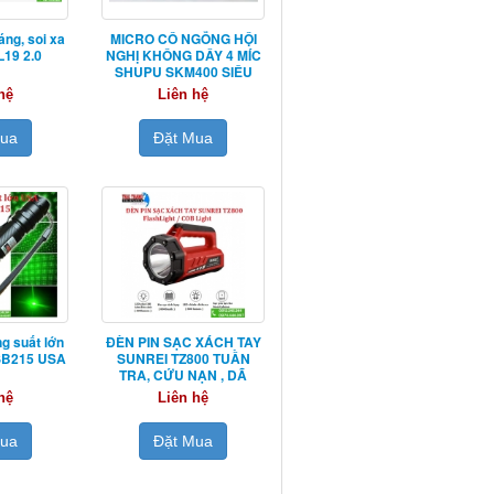
áng, soi xa
MICRO CỔ NGỖNG HỘI
19 2.0
NGHỊ KHÔNG DÂY 4 MÍC
SHUPU SKM400 SIÊU
NHẠY
hệ
Liên hệ
Mua
Đặt Mua
g suất lớn
ĐÈN PIN SẠC XÁCH TAY
 SB215 USA
SUNREI TZ800 TUẦN
TRA, CỨU NẠN , DÃ
NGOẠI
hệ
Liên hệ
Mua
Đặt Mua