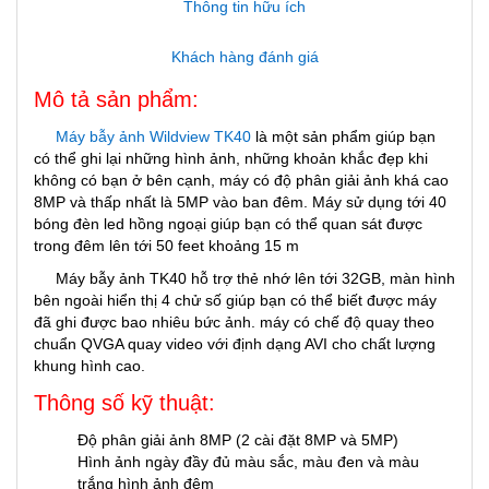
Thông tin hữu ích
Khách hàng đánh giá
Mô tả sản phẩm:
Máy bẫy ảnh Wildview TK40
là một sản phẩm giúp bạn
có thể ghi lại những hình ảnh, những khoản khắc đẹp khi
không có bạn ở bên cạnh, máy có độ phân giải ảnh khá cao
8MP và thấp nhất là 5MP vào ban đêm. Máy sử dụng tới 40
bóng đèn led hồng ngoại giúp bạn có thể quan sát được
trong đêm lên tới 50 feet khoảng 15 m
Máy bẫy ảnh TK40 hỗ trợ thẻ nhớ lên tới 32GB, màn hình
bên ngoài hiển thị 4 chử số giúp bạn có thể biết được máy
đã ghi được bao nhiêu bức ảnh. máy có chế độ quay theo
chuẩn QVGA quay video với định dạng AVI cho chất lượng
khung hình cao.
Thông số kỹ thuật:
Độ phân giải ảnh 8MP (2 cài đặt 8MP và 5MP)
Hình ảnh ngày đầy đủ màu sắc, màu đen và màu
trắng hình ảnh đêm