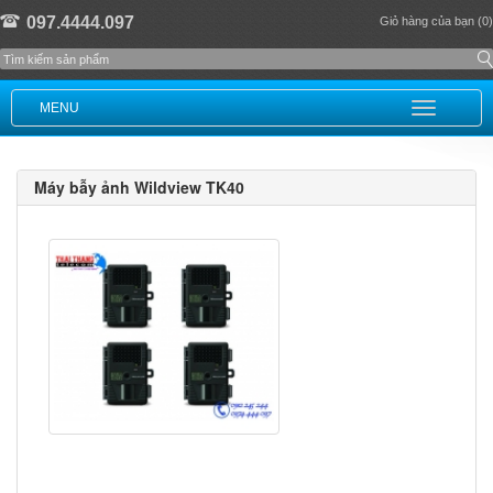
097.4444.097
Giỏ hàng của bạn (0)
MENU
Máy bẫy ảnh Wildview TK40