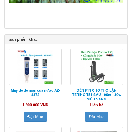
sản phẩm khác
Máy đo độ mặn của nước AZ-
ĐÈN PIN CHO THỢ LẶN
8373
TERINO T51 SÂU 100m - 30w
SIÊU SÁNG
1.900.000 VNĐ
Liên hệ
Đặt Mua
Đặt Mua