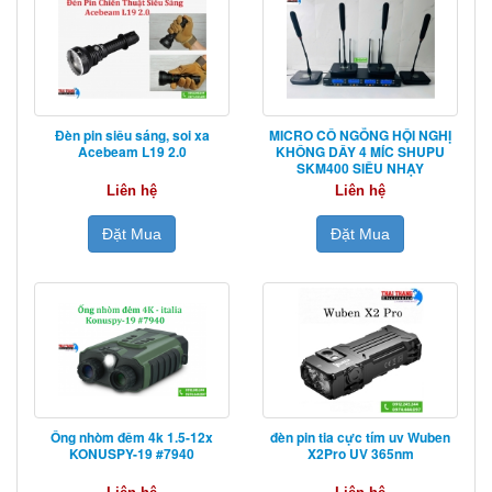
Đèn pin siêu sáng, soi xa
MICRO CỔ NGỖNG HỘI NGHỊ
Acebeam L19 2.0
KHÔNG DÂY 4 MÍC SHUPU
SKM400 SIÊU NHẠY
Liên hệ
Liên hệ
Đặt Mua
Đặt Mua
Ống nhòm đêm 4k 1.5-12x
đèn pin tia cực tím uv Wuben
KONUSPY-19 #7940
X2Pro UV 365nm