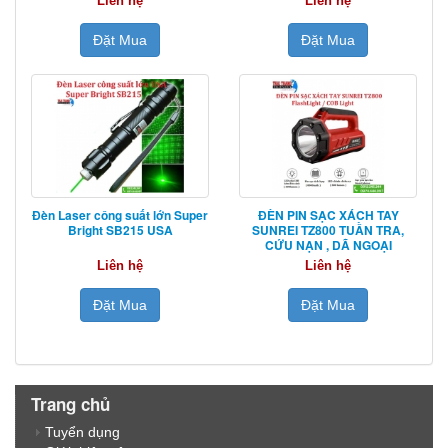
Liên hệ
Liên hệ
Đặt Mua
Đặt Mua
Đèn Laser công suất lớn Super
ĐÈN PIN SẠC XÁCH TAY
Bright SB215 USA
SUNREI TZ800 TUẦN TRA,
CỨU NẠN , DÃ NGOẠI
Liên hệ
Liên hệ
Đặt Mua
Đặt Mua
Trang chủ
Tuyển dụng