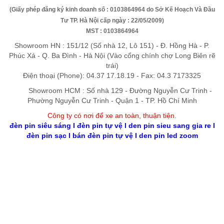
(Giấy phép đăng ký kinh doanh số : 0103864964 do Sở Kế Hoạch Và Đầu
Tư TP. Hà Nội cấp ngày : 22/05/2009)
MST : 0103864964
Showroom HN : 151/12 (Số nhà 12, Lô 151) - Đ. Hồng Hà - P.
Phúc Xá - Q. Ba Đình - Hà Nội (Vào cổng chính chợ Long Biên rẽ
trái)
Điện thoại (Phone): 04.37 17.18.19 - Fax: 04.3 7173325
Showroom HCM : Số nhà 129 - Đường Nguyễn Cư Trinh -
Phường Nguyễn Cư Trinh - Quận 1 - TP. Hồ Chí Minh
Công ty có nơi để xe an toàn, thuận tiệ
n
.
đèn pin siêu sáng
l
đèn pin tự vệ
l
den pin sieu sang gia re
l
đèn pin sạc
l
bán đèn pin tự vệ
l
den pin led zoom