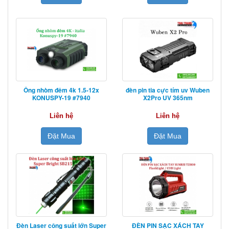
Ống nhòm đêm 4k 1.5-12x
đèn pin tia cực tím uv Wuben
KONUSPY-19 #7940
X2Pro UV 365nm
Liên hệ
Liên hệ
Đặt Mua
Đặt Mua
Đèn Laser công suất lớn Super
ĐÈN PIN SẠC XÁCH TAY