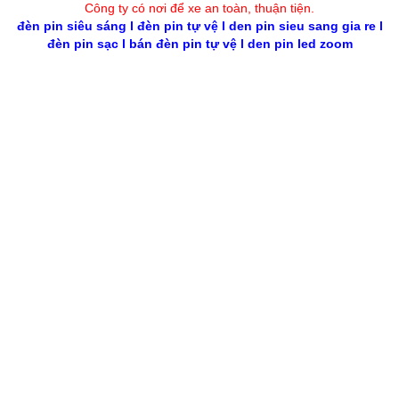
Công ty có nơi để xe an toàn, thuận tiệ
n
.
đèn pin siêu sáng
l
đèn pin tự vệ
l
den pin sieu sang gia re
l
đèn pin sạc
l
bán đèn pin tự vệ
l
den pin led zoom