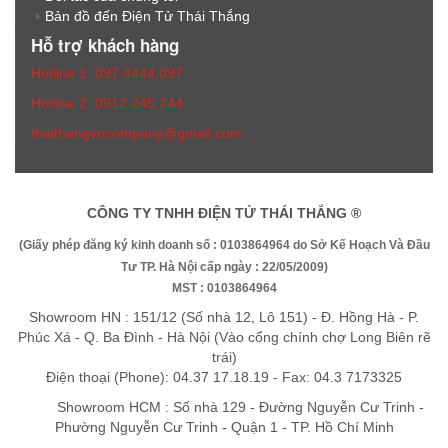
Bản đồ đến Điện Tử Thái Thắng
Hỗ trợ khách hàng
Hotline 1: 097.4444.097
Hotline 2: 0912.245.244
thaithangvncompany@gmail.com
CÔNG TY TNHH ĐIỆN TỬ THÁI THẮNG ®
(Giấy phép đăng ký kinh doanh số : 0103864964 do Sở Kế Hoạch Và Đầu
Tư TP. Hà Nội cấp ngày : 22/05/2009)
MST : 0103864964
Showroom HN : 151/12 (Số nhà 12, Lô 151) - Đ. Hồng Hà - P.
Phúc Xá - Q. Ba Đình - Hà Nội (Vào cổng chính chợ Long Biên rẽ
trái)
Điện thoại (Phone): 04.37 17.18.19 - Fax: 04.3 7173325
Showroom HCM : Số nhà 129 - Đường Nguyễn Cư Trinh -
Phường Nguyễn Cư Trinh - Quận 1 - TP. Hồ Chí Minh