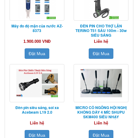
Máy đo độ mặn của nước AZ-
ĐÈN PIN CHO THỢ LẶN
8373
TERINO T51 SÂU 100m - 30w
SIÊU SÁNG
1.900.000 VNĐ
Liên hệ
Đặt Mua
Đặt Mua
Đèn pin siêu sáng, soi xa
MICRO CỔ NGỖNG HỘI NGHỊ
Acebeam L19 2.0
KHÔNG DÂY 4 MÍC SHUPU
SKM400 SIÊU NHẠY
Liên hệ
Liên hệ
Đặt Mua
Đặt Mua