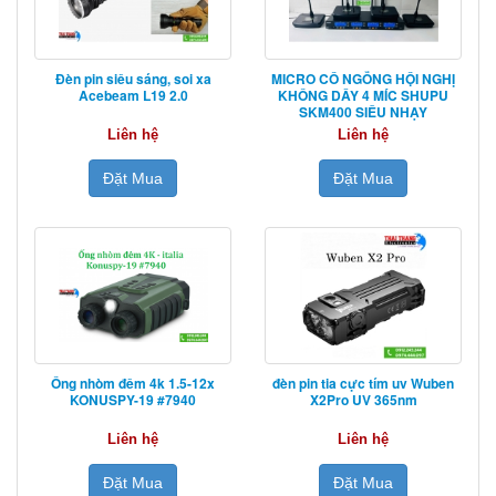
Đèn pin siêu sáng, soi xa
MICRO CỔ NGỖNG HỘI NGHỊ
Acebeam L19 2.0
KHÔNG DÂY 4 MÍC SHUPU
SKM400 SIÊU NHẠY
Liên hệ
Liên hệ
Đặt Mua
Đặt Mua
Ống nhòm đêm 4k 1.5-12x
đèn pin tia cực tím uv Wuben
KONUSPY-19 #7940
X2Pro UV 365nm
Liên hệ
Liên hệ
Đặt Mua
Đặt Mua