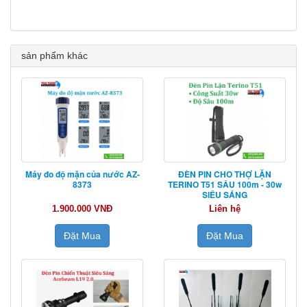
sản phẩm khác
Máy đo độ mặn của nước AZ-
ĐÈN PIN CHO THỢ LẶN
8373
TERINO T51 SÂU 100m - 30w
SIÊU SÁNG
1.900.000 VNĐ
Liên hệ
Đặt Mua
Đặt Mua