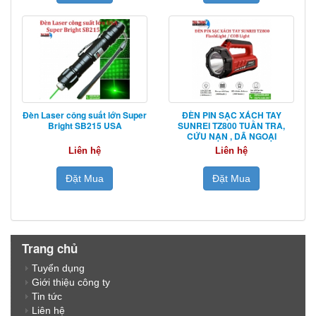
Đèn Laser công suất lớn Super
ĐÈN PIN SẠC XÁCH TAY
Bright SB215 USA
SUNREI TZ800 TUẦN TRA,
CỨU NẠN , DÃ NGOẠI
Liên hệ
Liên hệ
Đặt Mua
Đặt Mua
Trang chủ
Tuyển dụng
Giới thiệu công ty
Tin tức
Liên hệ