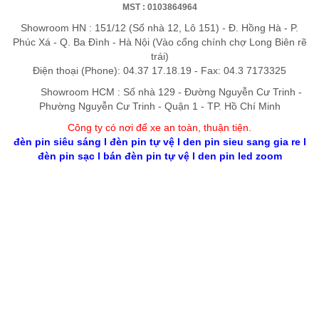
MST : 0103864964
Showroom HN : 151/12 (Số nhà 12, Lô 151) - Đ. Hồng Hà - P.
Phúc Xá - Q. Ba Đình - Hà Nội (Vào cổng chính chợ Long Biên rẽ
trái)
Điện thoại (Phone): 04.37 17.18.19 - Fax: 04.3 7173325
Showroom HCM : Số nhà 129 - Đường Nguyễn Cư Trinh -
Phường Nguyễn Cư Trinh - Quận 1 - TP. Hồ Chí Minh
Công ty có nơi để xe an toàn, thuận tiệ
n
.
đèn pin siêu sáng
l
đèn pin tự vệ
l
den pin sieu sang gia re
l
đèn pin sạc
l
bán đèn pin tự vệ
l
den pin led zoom