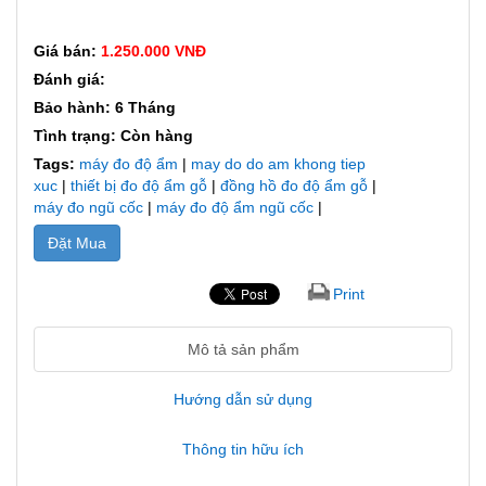
Giá bán:
1.250.000 VNĐ
Đánh giá:
Bảo hành: 6 Tháng
Tình trạng: Còn hàng
Tags:
máy đo độ ẩm
|
may do do am khong tiep
xuc
|
thiết bị đo độ ẩm gỗ
|
đồng hồ đo độ ẩm gỗ
|
máy đo ngũ cốc
|
máy đo độ ẩm ngũ cốc
|
Đặt Mua
Print
Mô tả sản phẩm
Hướng dẫn sử dụng
Thông tin hữu ích