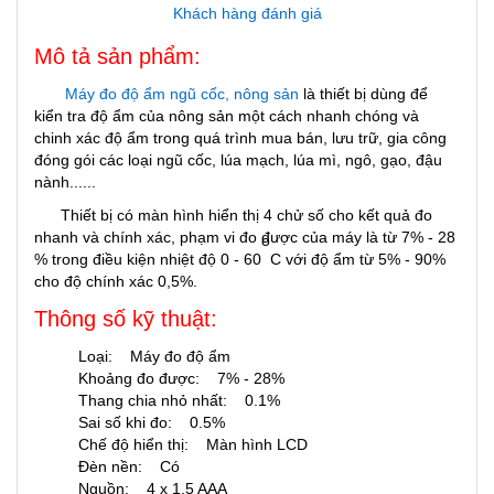
Khách hàng đánh giá
Mô tả sản phẩm:
Máy đo độ ẩm ngũ cốc, nông sản
là thiết bị dùng để
kiển tra độ ẩm của nông sản một cách nhanh chóng và
chinh xác độ ẩm trong quá trình mua bán, lưu trữ, gia công
đóng gói các loại ngũ cốc, lúa mạch, lúa mì, ngô, gạo, đậu
nành......
Thiết bị có màn hình hiển thị 4 chử số cho kết quả đo
nhanh và chính xác, phạm vi đo được của máy là từ 7% - 28
o
% trong điều kiện nhiệt độ 0 - 60
C với độ ẩm từ 5% - 90%
cho độ chính xác 0,5%.
Thông số kỹ thuật:
Loại: Máy đo độ ẩm
Khoảng đo được: 7% - 28%
Thang chia nhỏ nhất: 0.1%
Sai số khi đo: 0.5%
Chế độ hiển thị: Màn hình LCD
Đèn nền: Có
Nguồn: 4 x 1.5 AAA