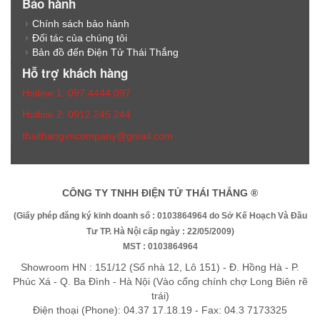
Bảo hành
Chính sách bảo hành
Đối tác của chúng tôi
Bản đồ đến Điện Tử Thái Thắng
Hỗ trợ khách hàng
Hotline 1: 097.4444.097
Hotline 2: 0912.245.244
thaithangvncompany@gmail.com
CÔNG TY TNHH ĐIỆN TỬ THÁI THẮNG ®
(Giấy phép đăng ký kinh doanh số : 0103864964 do Sở Kế Hoạch Và Đầu
Tư TP. Hà Nội cấp ngày : 22/05/2009)
MST : 0103864964
Showroom HN : 151/12 (Số nhà 12, Lô 151) - Đ. Hồng Hà - P.
Phúc Xá - Q. Ba Đình - Hà Nội (Vào cổng chính chợ Long Biên rẽ
trái)
Điện thoại (Phone): 04.37 17.18.19 - Fax: 04.3 7173325