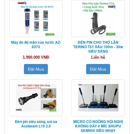
Máy đo độ mặn của nước AZ-
ĐÈN PIN CHO THỢ LẶN
8373
TERINO T51 SÂU 100m - 30w
SIÊU SÁNG
1.900.000 VNĐ
Liên hệ
Đặt Mua
Đặt Mua
Đèn pin siêu sáng, soi xa
MICRO CỔ NGỖNG HỘI NGHỊ
Acebeam L19 2.0
KHÔNG DÂY 4 MÍC SHUPU
SKM400 SIÊU NHẠY