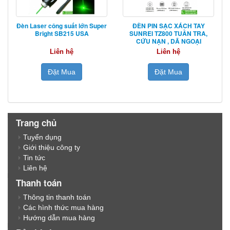
Đèn Laser công suất lớn Super
ĐÈN PIN SẠC XÁCH TAY
Bright SB215 USA
SUNREI TZ800 TUẦN TRA,
CỨU NẠN , DÃ NGOẠI
Liên hệ
Liên hệ
Đặt Mua
Đặt Mua
Trang chủ
Tuyển dụng
Giới thiệu công ty
Tin tức
Liên hệ
Thanh toán
Thông tin thanh toán
Các hình thức mua hàng
Hướng dẫn mua hàng