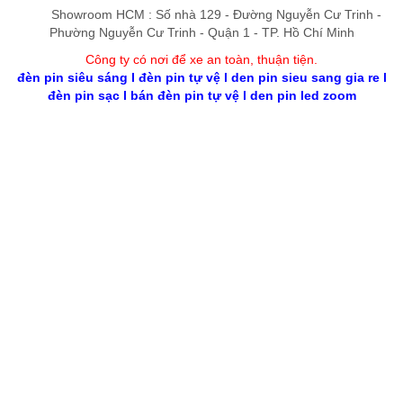
Showroom HCM : Số nhà 129 - Đường Nguyễn Cư Trinh -
Phường Nguyễn Cư Trinh - Quận 1 - TP. Hồ Chí Minh
Công ty có nơi để xe an toàn, thuận tiệ
n
.
đèn pin siêu sáng
l
đèn pin tự vệ
l
den pin sieu sang gia re
l
đèn pin sạc
l
bán đèn pin tự vệ
l
den pin led zoom