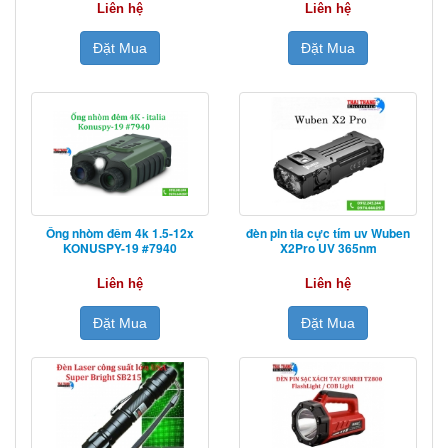
Liên hệ
Liên hệ
Đặt Mua
Đặt Mua
Ống nhòm đêm 4k 1.5-12x
đèn pin tia cực tím uv Wuben
KONUSPY-19 #7940
X2Pro UV 365nm
Liên hệ
Liên hệ
Đặt Mua
Đặt Mua