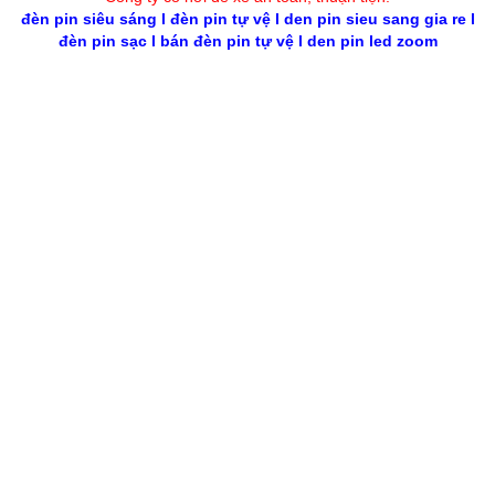
đèn pin siêu sáng
l
đèn pin tự vệ
l
den pin sieu sang gia re
l
đèn pin sạc
l
bán đèn pin tự vệ
l
den pin led zoom