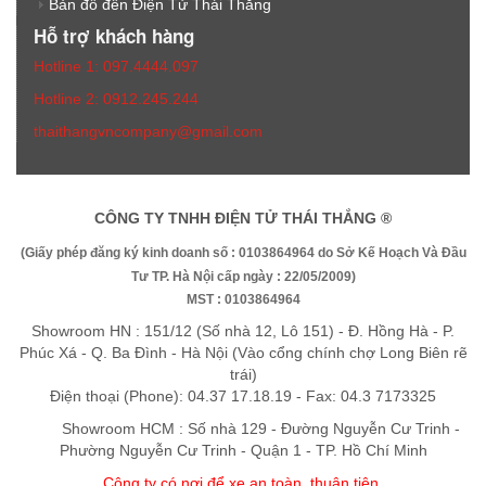
Bản đồ đến Điện Tử Thái Thắng
Hỗ trợ khách hàng
Hotline 1: 097.4444.097
Hotline 2: 0912.245.244
thaithangvncompany@gmail.com
CÔNG TY TNHH ĐIỆN TỬ THÁI THẮNG ®
(Giấy phép đăng ký kinh doanh số : 0103864964 do Sở Kế Hoạch Và Đầu
Tư TP. Hà Nội cấp ngày : 22/05/2009)
MST : 0103864964
Showroom HN : 151/12 (Số nhà 12, Lô 151) - Đ. Hồng Hà - P.
Phúc Xá - Q. Ba Đình - Hà Nội (Vào cổng chính chợ Long Biên rẽ
trái)
Điện thoại (Phone): 04.37 17.18.19 - Fax: 04.3 7173325
Showroom HCM : Số nhà 129 - Đường Nguyễn Cư Trinh -
Phường Nguyễn Cư Trinh - Quận 1 - TP. Hồ Chí Minh
Công ty có nơi để xe an toàn, thuận tiệ
n
.