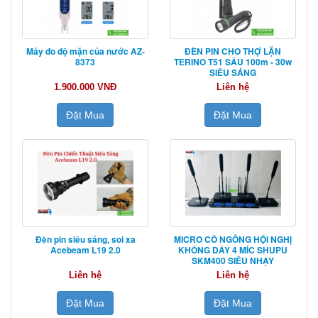
Máy đo độ mặn của nước AZ-
ĐÈN PIN CHO THỢ LẶN
8373
TERINO T51 SÂU 100m - 30w
SIÊU SÁNG
1.900.000 VNĐ
Liên hệ
Đặt Mua
Đặt Mua
Đèn pin siêu sáng, soi xa
MICRO CỔ NGỖNG HỘI NGHỊ
Acebeam L19 2.0
KHÔNG DÂY 4 MÍC SHUPU
SKM400 SIÊU NHẠY
Liên hệ
Liên hệ
Đặt Mua
Đặt Mua