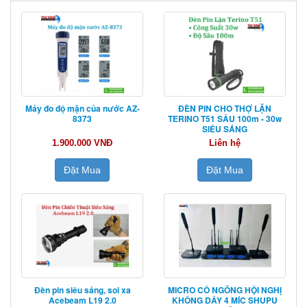
Máy đo độ mặn của nước AZ-
ĐÈN PIN CHO THỢ LẶN
8373
TERINO T51 SÂU 100m - 30w
SIÊU SÁNG
1.900.000 VNĐ
Liên hệ
Đặt Mua
Đặt Mua
Đèn pin siêu sáng, soi xa
MICRO CỔ NGỖNG HỘI NGHỊ
Acebeam L19 2.0
KHÔNG DÂY 4 MÍC SHUPU