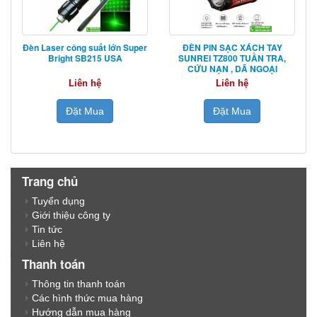
Đèn Laser công suất lớn Super
ĐÈN PIN SẠC XÁCH TAY
Bright SB215 USA
SUNREI TZ800 TUẦN TRA,
CỨU NẠN , DÃ NGOẠI
Liên hệ
Liên hệ
Đặt Mua
Đặt Mua
Trang chủ
Tuyển dụng
Giới thiệu công ty
Tin tức
Liên hệ
Thanh toán
Thông tin thanh toán
Các hình thức mua hàng
Hướng dẫn mua hàng