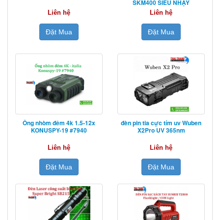
SKM400 SIÊU NHẠY
Liên hệ
Liên hệ
Đặt Mua
Đặt Mua
Ống nhòm đêm 4k 1.5-12x
đèn pin tia cực tím uv Wuben
KONUSPY-19 #7940
X2Pro UV 365nm
Liên hệ
Liên hệ
Đặt Mua
Đặt Mua