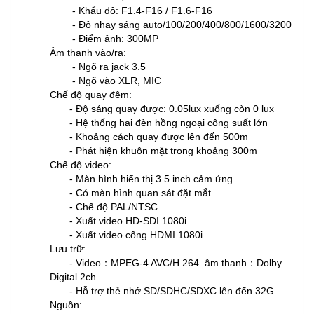
- Khẩu độ: F1.4-F16 / F1.6-F16
- Độ nhạy sáng auto/100/200/400/800/1600/3200
- Điểm ảnh: 300MP
Âm thanh vào/ra:
- Ngõ ra jack 3.5
- Ngõ vào XLR, MIC
Chế độ quay đêm:
- Độ sáng quay được: 0.05lux xuống còn 0 lux
- Hệ thống hai đèn hồng ngoại công suất lớn
- Khoảng cách quay được lên đến 500m
- Phát hiện khuôn mặt trong khoảng 300m
Chế độ video:
- Màn hình hiển thị 3.5 inch cảm ứng
- Có màn hình quan sát đặt mắt
- Chế độ PAL/NTSC
- Xuất video HD-SDI 1080i
- Xuất video cổng HDMI 1080i
Lưu trữ:
- Video：MPEG-4 AVC/H.264 âm thanh：Dolby
Digital 2ch
- Hỗ trợ thẻ nhớ SD/SDHC/SDXC lên đến 32G
Nguồn: