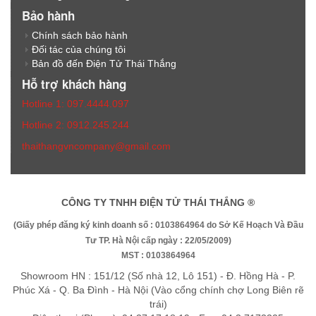
Bảo hành
Chính sách bảo hành
Đối tác của chúng tôi
Bản đồ đến Điện Tử Thái Thắng
Hỗ trợ khách hàng
Hotline 1: 097.4444.097
Hotline 2: 0912.245.244
thaithangvncompany@gmail.com
CÔNG TY TNHH ĐIỆN TỬ THÁI THẮNG ®
(Giấy phép đăng ký kinh doanh số : 0103864964 do Sở Kế Hoạch Và Đầu
Tư TP. Hà Nội cấp ngày : 22/05/2009)
MST : 0103864964
Showroom HN : 151/12 (Số nhà 12, Lô 151) - Đ. Hồng Hà - P.
Phúc Xá - Q. Ba Đình - Hà Nội (Vào cổng chính chợ Long Biên rẽ
trái)