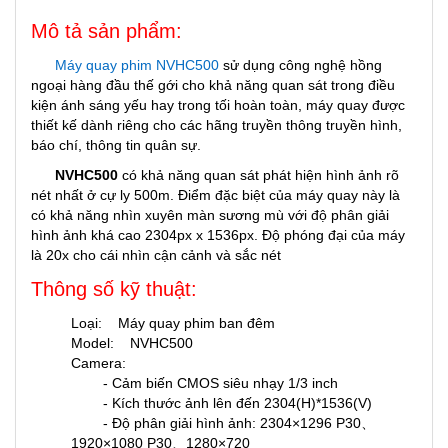
Mô tả sản phẩm:
Máy quay phim NVHC500
sử dụng công nghệ hồng
ngoại hàng đầu thế gới cho khả năng quan sát trong điều
kiện ánh sáng yếu hay trong tối hoàn toàn, máy quay được
thiết kế dành riêng cho các hãng truyền thông truyền hình,
báo chí, thông tin quân sự.
NVHC500
có khả năng quan sát phát hiện hình ảnh rõ
nét nhất ở cự ly 500m. Điểm đặc biệt của máy quay này là
có khả năng nhìn xuyên màn sương mù với độ phân giải
hình ảnh khá cao 2304px x 1536px. Độ phóng đại của máy
là 20x cho cái nhìn cận cảnh và sắc nét
Thông số kỹ thuật:
Loại: Máy quay phim ban đêm
Model: NVHC500
Camera:
- Cảm biến CMOS siêu nhạy 1/3 inch
- Kích thước ảnh lên đến 2304(H)*1536(V)
- Độ phân giải hình ảnh: 2304×1296 P30、
1920×1080 P30、1280×720