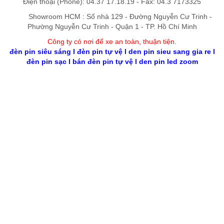
Điện thoại (Phone): 04.37 17.18.19 - Fax: 04.3 7173325
Showroom HCM : Số nhà 129 - Đường Nguyễn Cư Trinh -
Phường Nguyễn Cư Trinh - Quận 1 - TP. Hồ Chí Minh
Công ty có nơi để xe an toàn, thuận tiệ
n
.
đèn pin siêu sáng
l
đèn pin tự vệ
l
den pin sieu sang gia re
l
đèn pin sạc
l
bán đèn pin tự vệ
l
den pin led zoom