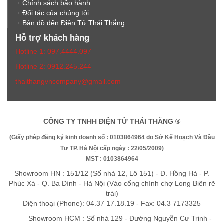
Chính sách bảo hành
Đối tác của chúng tôi
Bản đồ đến Điện Tử Thái Thắng
Hỗ trợ khách hàng
Hotline 1: 097.4444.097
Hotline 2: 0912.245.244
thaithangvncompany@gmail.com
CÔNG TY TNHH ĐIỆN TỬ THÁI THẮNG ®
(Giấy phép đăng ký kinh doanh số : 0103864964 do Sở Kế Hoạch Và Đầu
Tư TP. Hà Nội cấp ngày : 22/05/2009)
MST : 0103864964
Showroom HN : 151/12 (Số nhà 12, Lô 151) - Đ. Hồng Hà - P.
Phúc Xá - Q. Ba Đình - Hà Nội (Vào cổng chính chợ Long Biên rẽ
trái)
Điện thoại (Phone): 04.37 17.18.19 - Fax: 04.3 7173325
Showroom HCM : Số nhà 129 - Đường Nguyễn Cư Trinh -