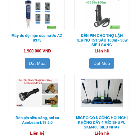
Máy đo độ mặn của nước AZ-
ĐÈN PIN CHO THỢ LẶN
8373
TERINO T51 SÂU 100m - 30w
SIÊU SÁNG
1.900.000 VNĐ
Liên hệ
Đặt Mua
Đặt Mua
Đèn pin siêu sáng, soi xa
MICRO CỔ NGỖNG HỘI NGHỊ
Acebeam L19 2.0
KHÔNG DÂY 4 MÍC SHUPU
SKM400 SIÊU NHẠY
Liên hệ
Liên hệ