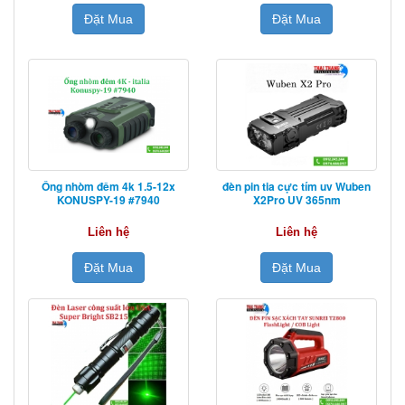
Đặt Mua
Đặt Mua
Ống nhòm đêm 4k 1.5-12x
đèn pin tia cực tím uv Wuben
KONUSPY-19 #7940
X2Pro UV 365nm
Liên hệ
Liên hệ
Đặt Mua
Đặt Mua