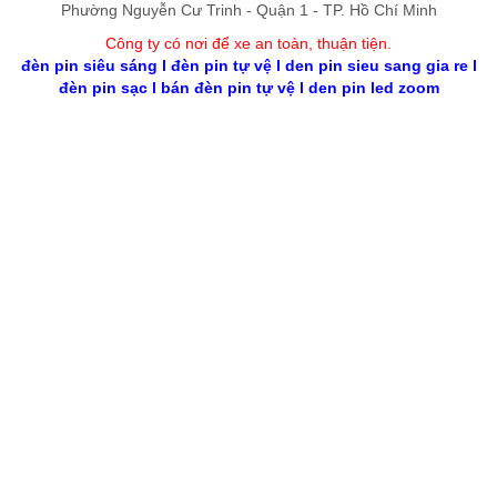
Phường Nguyễn Cư Trinh - Quận 1 - TP. Hồ Chí Minh
Công ty có nơi để xe an toàn, thuận tiệ
n
.
đèn pin siêu sáng
l
đèn pin tự vệ
l
den pin sieu sang gia re
l
đèn pin sạc
l
bán đèn pin tự vệ
l
den pin led zoom