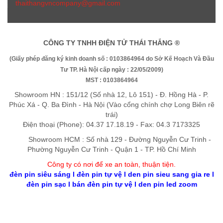
thaithangvncompany@gmail.com
CÔNG TY TNHH ĐIỆN TỬ THÁI THẮNG ®
(Giấy phép đăng ký kinh doanh số : 0103864964 do Sở Kế Hoạch Và Đầu
Tư TP. Hà Nội cấp ngày : 22/05/2009)
MST : 0103864964
Showroom HN : 151/12 (Số nhà 12, Lô 151) - Đ. Hồng Hà - P.
Phúc Xá - Q. Ba Đình - Hà Nội (Vào cổng chính chợ Long Biên rẽ
trái)
Điện thoại (Phone): 04.37 17.18.19 - Fax: 04.3 7173325
Showroom HCM : Số nhà 129 - Đường Nguyễn Cư Trinh -
Phường Nguyễn Cư Trinh - Quận 1 - TP. Hồ Chí Minh
Công ty có nơi để xe an toàn, thuận tiệ
n
.
đèn pin siêu sáng
l
đèn pin tự vệ
l
den pin sieu sang gia re
l
đèn pin sạc
l
bán đèn pin tự vệ
l
den pin led zoom