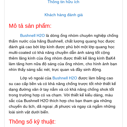
Thông tin hữu ích
Khách hàng đánh giá
Mô tả sản phẩm:
Bushnell H2O
là dòng ống nhòm chuyên nghiệp chống
thấm nước của hãng Bushnell, chất lượng quang học được
đánh giá cao bởi lớp kính được phủ bởi một lớp quang học
multi-coated có khả năng chuyền dẫn ánh sáng tốt cộng
thêm lăng kính của ống nhòm được thiết kế lăng kính BaK4
làm tăng hơn nữa độ sáng của ống nhòm, cho hình ảnh bạn
nhìn thấy sáng sắc nét, trực quan và đầy sinh động.
Lớp vỏ ngoài của
Bushnell H2O
được làm bằng cao
su cao cấp bền và có khả năng chống trược tốt nhờ thiết kế
dạng đường vân ở tay nắm và có khả năng chống shok tốt
trong trường hợp có va chạm. Với thiết kế kiểu dáng, màu
sắc của Bushnell H2O thích hợp cho bạn tham gia những
chuyến du lịch, dã ngoại ,đi phược và ngay cả ngắm những
loài sinh vật dưới biển.
Thông số kỹ thuật: