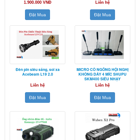
1.900.000 VNĐ
Liên hệ
Đặt Mua
Đặt Mua
Đèn pin siêu sáng, soi xa
MICRO CỔ NGỖNG HỘI NGHỊ
Acebeam L19 2.0
KHÔNG DÂY 4 MÍC SHUPU
SKM400 SIÊU NHẠY
Liên hệ
Liên hệ
Đặt Mua
Đặt Mua