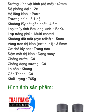
Đường kính vật kính (độ mở) : 42mm
Độ phóng đại : 12x
Hệ lăng kính : Porro
Trường nhìn : 5.1 độ
Khoảng lấy nét gần nhất : 4.6m
Loại thủy tinh làm lăng kính : BaK4
Lớp tráng phủ : Multi-coated
Khoảng đặt mắt (eye relief) : 15mm
Vòng tròn thị kính (exit pupil) : 3.5mm
Cơ chế lấy nét : Trung tâm
Đệm mắt thị kính : Dạng xoay
Chống nước : Có
Chống đọng sương : Có
La bàn : Không
Gắn Tripod : Có
Khối lượng : 765g
Hình ảnh sản phẩm: