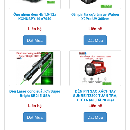
Ống nhòm đêm 4k 1.5-12x
đèn pin tia cực tím uv Wuben
KONUSPY-19 #7940
X2Pro UV 365nm
Liên hệ
Liên hệ
Đặt Mua
Đặt Mua
Đèn Laser công suất lớn Super
ĐÈN PIN SẠC XÁCH TAY
Bright SB215 USA
SUNREI TZ800 TUẦN TRA,
CỨU NẠN , DÃ NGOẠI
Liên hệ
Liên hệ
Đặt Mua
Đặt Mua