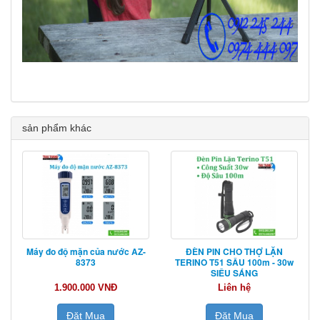
sản phẩm khác
Máy đo độ mặn của nước AZ-
ĐÈN PIN CHO THỢ LẶN
8373
TERINO T51 SÂU 100m - 30w
SIÊU SÁNG
1.900.000 VNĐ
Liên hệ
Đặt Mua
Đặt Mua