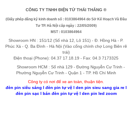
CÔNG TY TNHH ĐIỆN TỬ THÁI THẮNG ®
(Giấy phép đăng ký kinh doanh số : 0103864964 do Sở Kế Hoạch Và Đầu
Tư TP. Hà Nội cấp ngày : 22/05/2009)
MST : 0103864964
Showroom HN : 151/12 (Số nhà 12, Lô 151) - Đ. Hồng Hà - P.
Phúc Xá - Q. Ba Đình - Hà Nội (Vào cổng chính chợ Long Biên rẽ
trái)
Điện thoại (Phone): 04.37 17.18.19 - Fax: 04.3 7173325
Showroom HCM : Số nhà 129 - Đường Nguyễn Cư Trinh -
Phường Nguyễn Cư Trinh - Quận 1 - TP. Hồ Chí Minh
Công ty có nơi để xe an toàn, thuận tiệ
n
.
đèn pin siêu sáng
l
đèn pin tự vệ
l
den pin sieu sang gia re
l
đèn pin sạc
l
bán đèn pin tự vệ
l
den pin led zoom