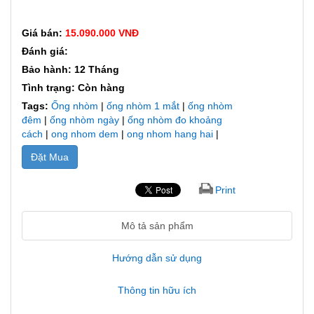
Giá bán:
15.090.000 VNĐ
Đánh giá:
Bảo hành: 12 Tháng
Tình trạng: Còn hàng
Tags:
Ống nhòm
|
ống nhòm 1 mắt
|
ống nhòm
đêm
|
ống nhòm ngày
|
ống nhòm đo khoảng
cách
|
ong nhom dem
|
ong nhom hang hai
|
Đặt Mua
Print
Mô tả sản phẩm
Hướng dẫn sử dụng
Thông tin hữu ích