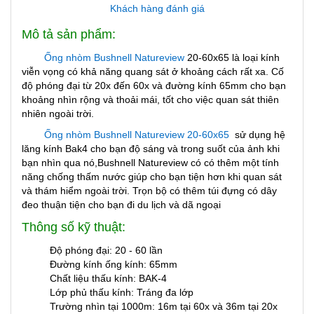
Khách hàng đánh giá
Mô tả sản phẩm:
Ống nhòm Bushnell Natureview
20-60x65 là loại kính
viễn vọng có khả năng quang sát ở khoảng cách rất xa. Cố
độ phóng đại từ 20x đến 60x và đường kính 65mm cho bạn
khoảng nhìn rộng và thoải mái, tốt cho việc quan sát thiên
nhiên ngoài trời.
Ống nhòm Bushnell Natureview 20-60x65
sử dụng hệ
lăng kính Bak4 cho bạn độ sáng và trong suốt của ảnh khi
bạn nhìn qua nó,Bushnell Natureview có có thêm một tính
năng chống thấm nước giúp cho bạn tiện hơn khi quan sát
và thám hiểm ngoài trời. Trọn bộ có thêm túi đựng có dây
đeo thuận tiện cho bạn đi du lịch và dã ngoại
Thông số kỹ thuật:
Độ phóng đại: 20 - 60 lần
Đường kính ống kính: 65mm
Chất liệu thấu kính: BAK-4
Lớp phủ thấu kính: Tráng đa lớp
Trường nhìn tại 1000m: 16m tại 60x và 36m tại 20x