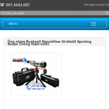
097.4444.097
Giỏ hàng của bạn (0)
MENU
Ống nhòm Bushnell NatureView 20-60x65 Spotting
Scope Chống thấm nước