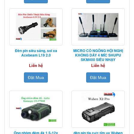
Đèn pin siêu sáng, soi xa
MICRO CỔ NGỖNG HỘI NGHỊ
Acebeam L19 2.0
KHÔNG DÂY 4 MÍC SHUPU
SKM400 SIÊU NHẠY
Liên hệ
Liên hệ
Đặt Mua
Đặt Mua
Ống nhòm đêm 4k 1.5-12x
đèn pin tia cực tím uv Wuben