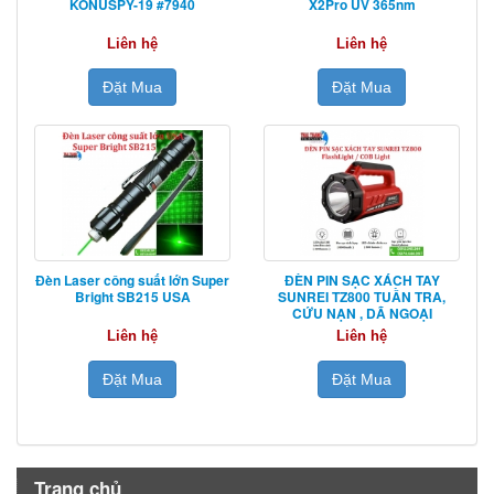
KONUSPY-19 #7940
X2Pro UV 365nm
Liên hệ
Liên hệ
Đặt Mua
Đặt Mua
Đèn Laser công suất lớn Super
ĐÈN PIN SẠC XÁCH TAY
Bright SB215 USA
SUNREI TZ800 TUẦN TRA,
CỨU NẠN , DÃ NGOẠI
Liên hệ
Liên hệ
Đặt Mua
Đặt Mua
Trang chủ