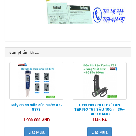
sản phẩm khác
Máy đo độ mặn của nước AZ-
ĐÈN PIN CHO THỢ LẶN
8373
TERINO T51 SÂU 100m - 30w
SIÊU SÁNG
1.900.000 VNĐ
Liên hệ
Đặt Mua
Đặt Mua