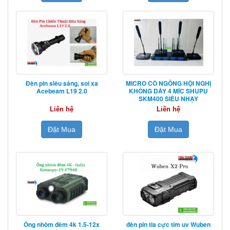
Đèn pin siêu sáng, soi xa
MICRO CỔ NGỖNG HỘI NGHỊ
Acebeam L19 2.0
KHÔNG DÂY 4 MÍC SHUPU
SKM400 SIÊU NHẠY
Liên hệ
Liên hệ
Đặt Mua
Đặt Mua
Ống nhòm đêm 4k 1.5-12x
đèn pin tia cực tím uv Wuben