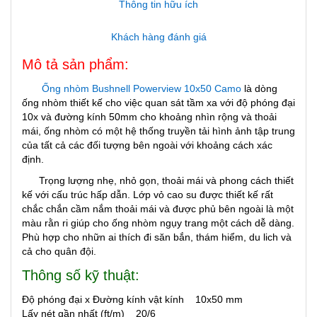
Thông tin hữu ích
Khách hàng đánh giá
Mô tả sản phẩm:
Ống nhòm Bushnell Powerview 10x50 Camo
là dòng
ống nhòm thiết kế cho việc quan sát tầm xa với độ phóng đại
10x và đường kính 50mm cho khoảng nhìn rộng và thoải
mái, ống nhòm có một hệ thống truyền tải hình ảnh tập trung
của tất cả các đối tượng bên ngoài với khoảng cách xác
định.
Trọng lượng nhẹ, nhỏ gọn, thoải mái và phong cách thiết
kế với cấu trúc hấp dẫn. Lớp vỏ cao su được thiết kế rất
chắc chắn cầm nắm thoải mái và được phủ bên ngoài là một
màu rằn ri giúp cho ống nhòm ngụy trang một cách dễ dàng.
Phù hợp cho nhữn ai thích đi săn bắn, thám hiểm, du lich và
cả cho quân đội.
Thông số kỹ thuật:
Độ phóng đại x Đường kính vật kính 10x50 mm
Lấy nét gần nhất (ft/m) 20/6