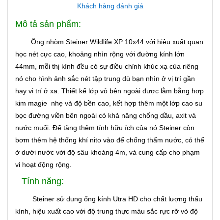
Khách hàng đánh giá
Mô tả sản phẩm:
Ống nhòm Steiner Wildlife XP 10x44 với hiệu xuất quan
học nét cực cao, khoảng nhìn rộng với đường kính lớn
44mm, mỗi thị kính đều có sự điều chỉnh khúc xạ của riêng
nó cho hình ảnh sắc nét tập trung dù bạn nhìn ở vị trí gần
hay vị trí ở xa. Thiết kế lớp vỏ bên ngoài được lằm bằng hợp
kim magie nhẹ và độ bền cao, kết hợp thêm một lớp cao su
bọc đường viền bên ngoài có khả năng chống dầu, axit và
nước muối. Để tăng thêm tính hữu ích của nó Steiner còn
bơm thêm hệ thống khí nito vào để chống thấm nước, có thể
ở dưới nước với độ sâu khoảng 4m, và cung cấp cho phạm
vi hoạt động rộng.
Tính năng:
Steiner sử dụng ống kính Utra HD cho chất lượng thấu
kính, hiệu xuất cao với độ trung thực màu sắc rực rỡ vò độ