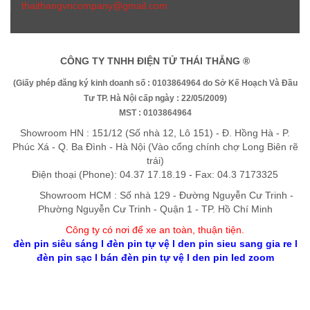
thaithangvncompany@gmail.com
CÔNG TY TNHH ĐIỆN TỬ THÁI THẮNG ®
(Giấy phép đăng ký kinh doanh số : 0103864964 do Sở Kế Hoạch Và Đầu
Tư TP. Hà Nội cấp ngày : 22/05/2009)
MST : 0103864964
Showroom HN : 151/12 (Số nhà 12, Lô 151) - Đ. Hồng Hà - P.
Phúc Xá - Q. Ba Đình - Hà Nội (Vào cổng chính chợ Long Biên rẽ
trái)
Điện thoại (Phone): 04.37 17.18.19 - Fax: 04.3 7173325
Showroom HCM : Số nhà 129 - Đường Nguyễn Cư Trinh -
Phường Nguyễn Cư Trinh - Quận 1 - TP. Hồ Chí Minh
Công ty có nơi để xe an toàn, thuận tiệ
n
.
đèn pin siêu sáng
l
đèn pin tự vệ
l
den pin sieu sang gia re
l
đèn pin sạc
l
bán đèn pin tự vệ
l
den pin led zoom