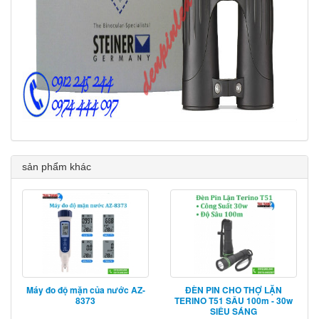
sản phẩm khác
Máy đo độ mặn của nước AZ-
ĐÈN PIN CHO THỢ LẶN
8373
TERINO T51 SÂU 100m - 30w
SIÊU SÁNG