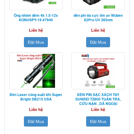
Ống nhòm đêm 4k 1.5-12x
đèn pin tia cực tím uv Wuben
KONUSPY-19 #7940
X2Pro UV 365nm
Liên hệ
Liên hệ
Đặt Mua
Đặt Mua
Đèn Laser công suất lớn Super
ĐÈN PIN SẠC XÁCH TAY
Bright SB215 USA
SUNREI TZ800 TUẦN TRA,
CỨU NẠN , DÃ NGOẠI
Liên hệ
Liên hệ
Đặt Mua
Đặt Mua