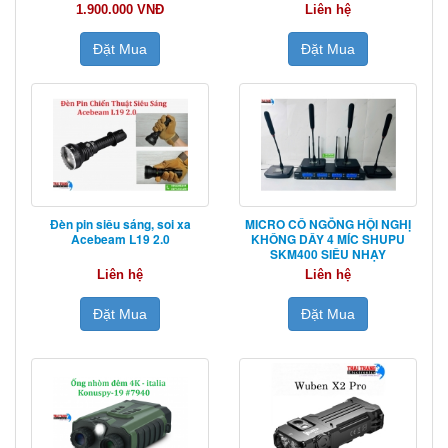
1.900.000 VNĐ
Liên hệ
Đặt Mua
Đặt Mua
Đèn pin siêu sáng, soi xa
MICRO CỔ NGỖNG HỘI NGHỊ
Acebeam L19 2.0
KHÔNG DÂY 4 MÍC SHUPU
SKM400 SIÊU NHẠY
Liên hệ
Liên hệ
Đặt Mua
Đặt Mua