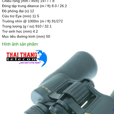
Chiều rộng (mm / inch) 197 / 7.8
Đóng tập trung ditance (m / ft) 8.0 / 26.2
Độ phóng đại (x) 12
Cứu trợ Eye (mm) 11.5
Trường nhìn @ 1000m (m / ft) 91/272
Trọng lượng (g / oz) 910 / 32.1
Trợ sinh học (mm) 4.2
Mục tiêu đường kính (mm) 50
Hình ảnh sản phẩm: