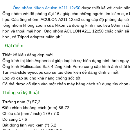
Ống nhòm Nikon Aculon A211 12x50
được thiết kế với chức nă
Ống nhòm với độ phóng đại 16x giúp cho những người tìm kiếm cực kỳ
học. Các ống nhòm ACULON A211 12x50 cung cấp độ phóng đại cố đ
ống nhòm không zoom của Nikon và đường kính mục tiêu 50mm rất l
hơn và thoải mái hơn. Ống nhòm ACULON A211 12x50 chắc chắn sẽ m
hơn, có Tripod adapter miễn phí.
Đặt điểm:
Thiết kế kiểu dáng đẹp mới
Ống kính thị kính Aspherical giúp loại bỏ sự biến dạng hình ảnh ngay
Ống kính
Multicoated Bak-4 lăng kính Porro cung cấp hình ảnh chất
Turn-và-slide eyecups cao su tạo điều kiện dễ dàng định vị mắt
Lớp vỏ cao su cho khả năng chống sốc tốt.
Có thể được cố định vào một chân máy bằng cách sử dụng tùy chọn
Thông số kỹ thuật:
Trường nhìn (°) 57,2
Điều chỉnh khoảng cách (mm) 56-72
Chiều dài (mm / inch) 179 / 7.0
Độ sáng 17.6
Bất động lĩnh vực xem (°) 5.2