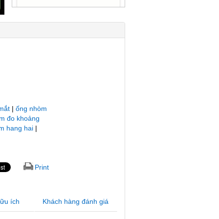
mắt
|
ống nhòm
m đo khoảng
m hang hai
|
Print
hữu ích
Khách hàng đánh giá