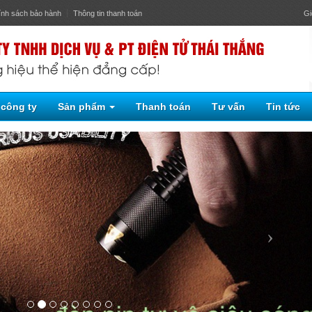
ính sách bảo hành
Thông tin thanh toán
Gi
 công ty
Sản phẩm
Thanh toán
Tư vấn
Tin tức