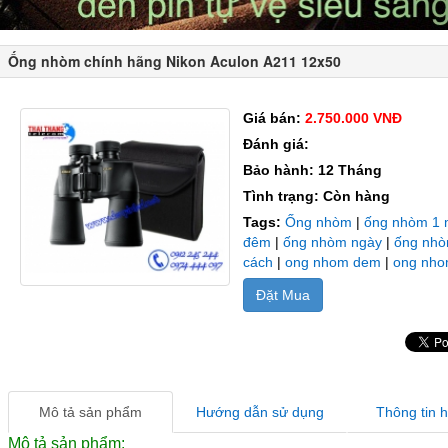
Ống nhòm chính hãng Nikon Aculon A211 12x50
Giá bán:
2.750.000 VNĐ
Đánh giá:
Bảo hành: 12 Tháng
Tình trạng: Còn hàng
Tags:
Ống nhòm
|
ống nhòm 1 
đêm
|
ống nhòm ngày
|
ống nhò
cách
|
ong nhom dem
|
ong nho
Đặt Mua
Mô tả sản phẩm
Hướng dẫn sử dụng
Thông tin 
Mô tả sản phẩm: