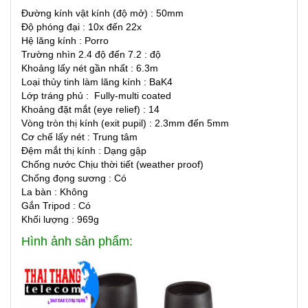
Đường kính vật kính (độ mở) : 50mm
Độ phóng đại : 10x đến 22x
Hệ lăng kính : Porro
Trường nhìn 2.4 độ đến 7.2 : độ
Khoảng lấy nét gần nhất : 6.3m
Loại thủy tinh làm lăng kính : BaK4
Lớp tráng phủ : Fully-multi coated
Khoảng đặt mắt (eye relief) : 14
Vòng tròn thị kính (exit pupil) : 2.3mm đến 5mm
Cơ chế lấy nét : Trung tâm
Đệm mắt thị kính : Dạng gập
Chống nước Chịu thời tiết (weather proof)
Chống đọng sương :
Có
La bàn
: Không
Gắn Tripod :
Có
Khối lượng :
969g
Hình ảnh sản phẩm: