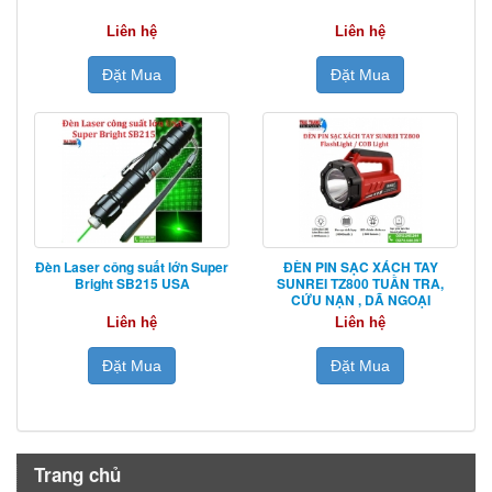
Liên hệ
Liên hệ
Đặt Mua
Đặt Mua
Đèn Laser công suất lớn Super
ĐÈN PIN SẠC XÁCH TAY
Bright SB215 USA
SUNREI TZ800 TUẦN TRA,
CỨU NẠN , DÃ NGOẠI
Liên hệ
Liên hệ
Đặt Mua
Đặt Mua
Trang chủ