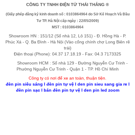
CÔNG TY TNHH ĐIỆN TỬ THÁI THẮNG ®
(Giấy phép đăng ký kinh doanh số : 0103864964 do Sở Kế Hoạch Và Đầu
Tư TP. Hà Nội cấp ngày : 22/05/2009)
MST : 0103864964
Showroom HN : 151/12 (Số nhà 12, Lô 151) - Đ. Hồng Hà - P.
Phúc Xá - Q. Ba Đình - Hà Nội (Vào cổng chính chợ Long Biên rẽ
trái)
Điện thoại (Phone): 04.37 17.18.19 - Fax: 04.3 7173325
Showroom HCM : Số nhà 129 - Đường Nguyễn Cư Trinh -
Phường Nguyễn Cư Trinh - Quận 1 - TP. Hồ Chí Minh
Công ty có nơi để xe an toàn, thuận tiệ
n
.
đèn pin siêu sáng
l
đèn pin tự vệ
l
den pin sieu sang gia re
l
đèn pin sạc
l
bán đèn pin tự vệ
l
den pin led zoom