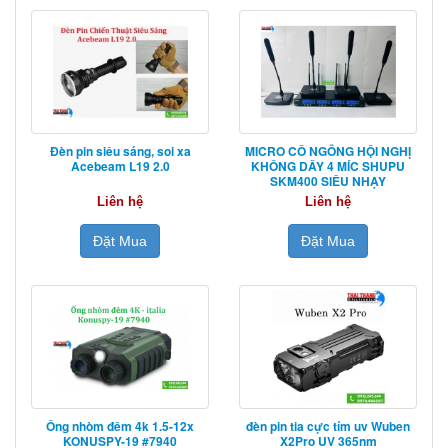
Đèn pin siêu sáng, soi xa
MICRO CỔ NGỖNG HỘI NGHỊ
Acebeam L19 2.0
KHÔNG DÂY 4 MÍC SHUPU
SKM400 SIÊU NHẠY
Liên hệ
Liên hệ
Đặt Mua
Đặt Mua
Ống nhòm đêm 4k 1.5-12x
đèn pin tia cực tím uv Wuben
KONUSPY-19 #7940
X2Pro UV 365nm