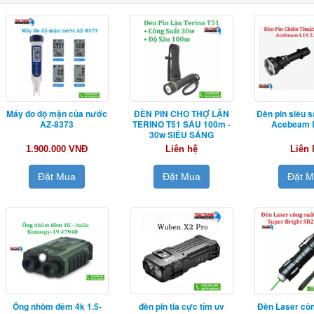
Máy đo độ mặn của nước
ĐÈN PIN CHO THỢ LẶN
Đèn pin siêu s
AZ-8373
TERINO T51 SÂU 100m -
Acebeam L
30w SIÊU SÁNG
1.900.000 VNĐ
Liên hệ
Liên 
Đặt Mua
Đặt Mua
Đặt 
Ống nhòm đêm 4k 1.5-
đèn pin tia cực tím uv
Đèn Laser côn