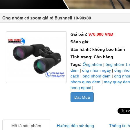
Ống nhòm có zoom giá rẻ Bushnell 10-90x80
Giá bán:
970.000 VNĐ
Đánh giá:
Bảo hành: không bảo hành
Tình trạng: Còn hàng
Tags:
Ống nhòm
|
ống nhòm 1 
đêm
|
ống nhòm ngày
|
ống nhò
cách
|
ong nhom dem
|
ong nho
nhom quay dem
|
may quay de
hong ngoai
|
Đặt Mua
Mô tả sản phẩm
Hướng dẫn sử dụng
Thông tin 