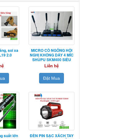
áng, soi xa
MICRO CỔ NGỖNG HỘI
19 2.0
NGHỊ KHÔNG DÂY 4 MÍC
SHUPU SKM400 SIÊU
NHẠY
hệ
Liên hệ
Mua
Đặt Mua
g suất lớn
ĐÈN PIN SẠC XÁCH TAY