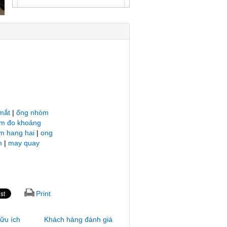
mắt
|
ống nhòm
m đo khoảng
m hang hai
|
ong
m
|
may quay
Print
hữu ích
Khách hàng đánh giá