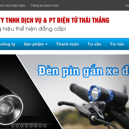
ính sách bảo hành
Thông tin thanh toán
Gi
 công ty
Sản phẩm
Thanh toán
Tư vấn
Tin tức