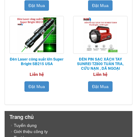
Đặt Mua
Đặt Mua
Đèn Laser công suất lớn Super
ĐÈN PIN SẠC XÁCH TAY
Bright SB215 USA
SUNREI TZ800 TUẦN TRA,
CỨU NẠN , DÃ NGOẠI
Liên hệ
Liên hệ
Đặt Mua
Đặt Mua
Trang chủ
Tuyển dụng
Giới thiệu công ty