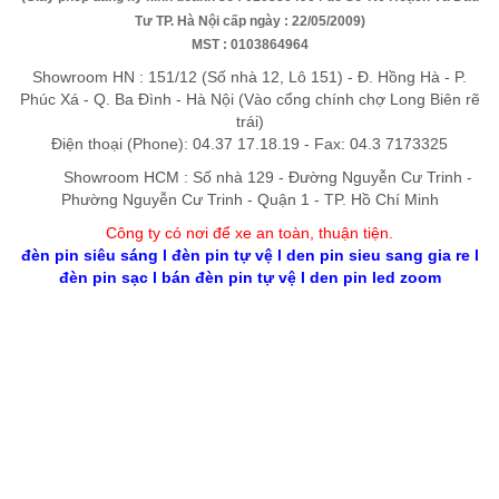
Tư TP. Hà Nội cấp ngày : 22/05/2009)
MST : 0103864964
Showroom HN : 151/12 (Số nhà 12, Lô 151) - Đ. Hồng Hà - P.
Phúc Xá - Q. Ba Đình - Hà Nội (Vào cổng chính chợ Long Biên rẽ
trái)
Điện thoại (Phone): 04.37 17.18.19 - Fax: 04.3 7173325
Showroom HCM : Số nhà 129 - Đường Nguyễn Cư Trinh -
Phường Nguyễn Cư Trinh - Quận 1 - TP. Hồ Chí Minh
Công ty có nơi để xe an toàn, thuận tiệ
n
.
đèn pin siêu sáng
l
đèn pin tự vệ
l
den pin sieu sang gia re
l
đèn pin sạc
l
bán đèn pin tự vệ
l
den pin led zoom