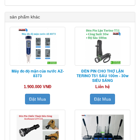
sản phẩm khác
Máy đo độ mặn của nước AZ-
ĐÈN PIN CHO THỢ LẶN
8373
TERINO T51 SÂU 100m - 30w
SIÊU SÁNG
1.900.000 VNĐ
Liên hệ
Đặt Mua
Đặt Mua