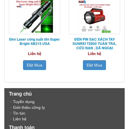
Đèn Laser công suất lớn Super
ĐÈN PIN SẠC XÁCH TAY
Bright SB215 USA
SUNREI TZ800 TUẦN TRA,
CỨU NẠN , DÃ NGOẠI
Liên hệ
Liên hệ
Đặt Mua
Đặt Mua
Trang chủ
Tuyển dụng
Giới thiệu công ty
Tin tức
Liên hệ
Thanh toán