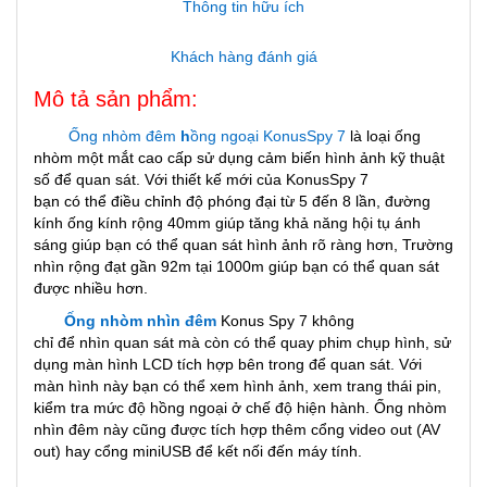
Thông tin hữu ích
Khách hàng đánh giá
Mô tả sản phẩm:
Ống nhòm đêm
h
ồng ngoại
KonusSpy 7
là loại ống
nhòm m
ột mắt cao cấp sử dụng
cảm biến hình ảnh kỹ thuật
số để quan sát. V
ới thiết kế mới của
KonusSpy 7
b
ạn có thể điều chỉnh
độ phóng đại từ 5 đến 8 lần, đường
kính ống kính rộng 40mm giúp tăng khả năng h
ội tụ
ánh
sáng gi
úp bạn có thể quan sát hình ảnh rõ ràng hơn,
Trường
nhìn rộng đạt gần 92m tại 1000m giúp bạn có thể quan sát
được nhiều hơn.
Ống nhòm nhìn đêm
Konus Spy 7 không
chỉ để nhìn quan sát mà còn có thể quay phim chụp hình
,
sử
dụng màn hình LCD tích hợp bên trong để quan sát. Với
màn hình này bạn có thể xem hình ảnh, xem trang thái pin,
kiểm tra mức độ hồng ngoại ở chế độ hiện hành. Ống nhòm
nhìn đêm này cũng được tích hợp thêm cổng video out (AV
out) hay cổng miniUSB để kết nối đến máy tính.