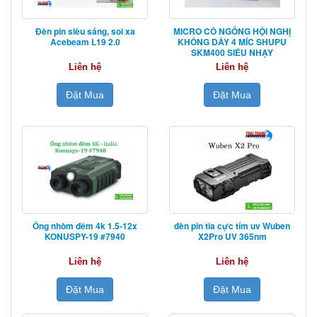
Đèn pin siêu sáng, soi xa
MICRO CỔ NGỖNG HỘI NGHỊ
Acebeam L19 2.0
KHÔNG DÂY 4 MÍC SHUPU
SKM400 SIÊU NHẠY
Liên hệ
Liên hệ
Đặt Mua
Đặt Mua
Ống nhòm đêm 4k 1.5-12x
đèn pin tia cực tím uv Wuben
KONUSPY-19 #7940
X2Pro UV 365nm
Liên hệ
Liên hệ
Đặt Mua
Đặt Mua