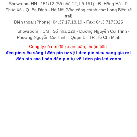
Showroom HN : 151/12 (Số nhà 12, Lô 151) - Đ. Hồng Hà - P.
Phúc Xá - Q. Ba Đình - Hà Nội (Vào cổng chính chợ Long Biên rẽ
trái)
Điện thoại (Phone): 04.37 17.18.19 - Fax: 04.3 7173325
Showroom HCM : Số nhà 129 - Đường Nguyễn Cư Trinh -
Phường Nguyễn Cư Trinh - Quận 1 - TP. Hồ Chí Minh
Công ty có nơi để xe an toàn, thuận tiệ
n
.
đèn pin siêu sáng
l
đèn pin tự vệ
l
den pin sieu sang gia re
l
đèn pin sạc
l
bán đèn pin tự vệ
l
den pin led zoom