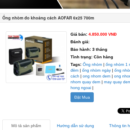
Ống nhòm đo khoảng cách AOFAR 6x25 700m
Giá bán:
4.850.000 VNĐ
Đánh giá:
Bảo hành: 3 tháng
Tình trạng: Còn hàng
Tags:
Ống nhòm
|
ống nhòm 1 
đêm
|
ống nhòm ngày
|
ống nhò
cách
|
ong nhom dem
|
ong nho
nhom quay dem
|
may quay de
hong ngoai
|
Đặt Mua
Mô tả sản phẩm
Hướng dẫn sử dụng
Thông tin 