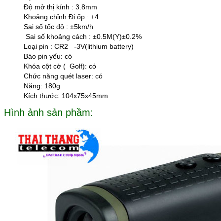
Độ mở thị kính : 3.8mm
Khoảng chỉnh Đi ốp : ±4
Sai số tốc độ : ±5km/h
Sai số khoảng cách : ±0.5M(Y)±0.2%
Loại pin : CR2 -3V(lithium battery)
Báo pin yếu: có
Khóa cột cờ ( Golf): có
Chức năng quét laser: có
Nặng: 180g
Kích thước: 104x75x45mm
Hình ảnh sản phầm: