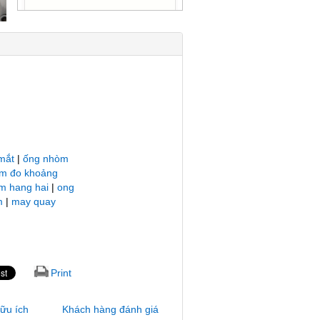
mắt
|
ống nhòm
m đo khoảng
m hang hai
|
ong
m
|
may quay
Print
hữu ích
Khách hàng đánh giá