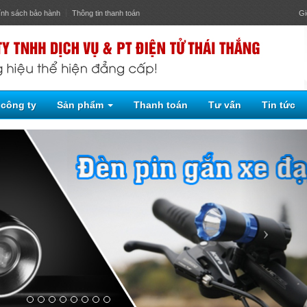
ính sách bảo hành
Thông tin thanh toán
Gi
 công ty
Sản phẩm
Thanh toán
Tư vấn
Tin tức