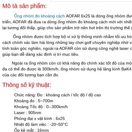
Mô tả sản phẩm:
Ống nhòm đo khoảng cách
AOFAR 6x25 là dòng ống nhòm được
triển, AOFAR đã đưa ra dòng ống nhòm đo khoảng cách mới với nhiề
lại tương đối thấp, giúp cho sản phẩm trở nên hot trên thị trường thế g
Ống nhòm được tích hợp bộ vi xử lý thông minh nhằm tối ưu hóa q
cách chính xác làm hài lòng những tay chơi golf chuyên nghiệp nhờ 
tính toán góc nghiên, ngoài ra AOFAR còn sử dụng công nghệ laser 
giúp bạn dễ dàng xác định vị trí mục tiêu.
Ngoài ra ống nhòm còn có khả năng đo chính xác tốt độ của một đ
đa có thể đo được là 300km/h, ống nhòm sử dụng hệ lăng kính BaK4 
của các đối tương bạn cần đo.
Thông số kỹ thuật:
Chức năng: Đo : khoảng cách / tốc độ / độ cao
Khoảng đo : 5~700m
Khoảng Tốc độ : 0--300km/h
Laser : 905nm
Phóng đại x vật kính : 6x25
Nhiệt độ làm việc : -20~50°C
Ốp kê mắt : 16mm