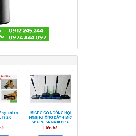
áng, soi xa
MICRO CỔ NGỖNG HỘI
19 2.0
NGHỊ KHÔNG DÂY 4 MÍC
SHUPU SKM400 SIÊU
NHẠY
hệ
Liên hệ