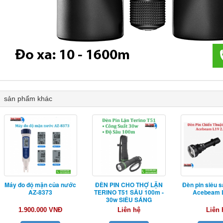
sản phẩm khác
Máy đo độ mặn của nước
ĐÈN PIN CHO THỢ LẶN
Đèn pin siêu s
AZ-8373
TERINO T51 SÂU 100m -
Acebeam L
30w SIÊU SÁNG
1.900.000 VNĐ
Liên hệ
Liên 