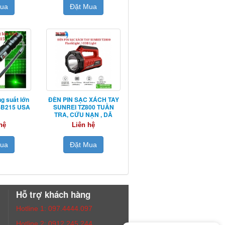
Mua
Đặt Mua
g suất lớn
ĐÈN PIN SẠC XÁCH TAY
 SB215 USA
SUNREI TZ800 TUẦN
TRA, CỨU NẠN , DÃ
NGOẠI
hệ
Liên hệ
Mua
Đặt Mua
Hỗ trợ khách hàng
Hotline 1: 097.4444.097
Hotline 2: 0912.245.244