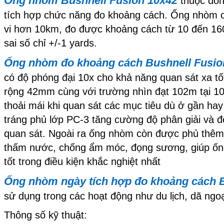
Ống nhòm Bushnell Fusion 10x42
thuộc dòn
tích hợp chức năng đo khoảng cách. Ống nhòm c
vi hơn 10km, đo được khoảng cách từ 10 đến 16
sai số chỉ +/-1 yards.
Ống nhòm đo khoảng cách Bushnell Fusio
có độ phóng đại 10x cho khả năng quan sát xa tố
rộng 42mm cùng với trường nhìn đạt 102m tại 1
thoải mái khi quan sát các mục tiêu dù ở gần ha
tráng phủ lớp PC-3 tăng cường độ phân giải và 
quan sát. Ngoài ra ống nhòm còn được phủ thê
thấm nước, chống ẩm móc, đọng sương, giúp ốn
tốt trong điều kiện khắc nghiệt nhất
Ống nhòm ngày tích hợp đo khoảng cách B
sử dụng trong các hoạt động như du lịch, dã ngo
Thông số kỹ thuật: