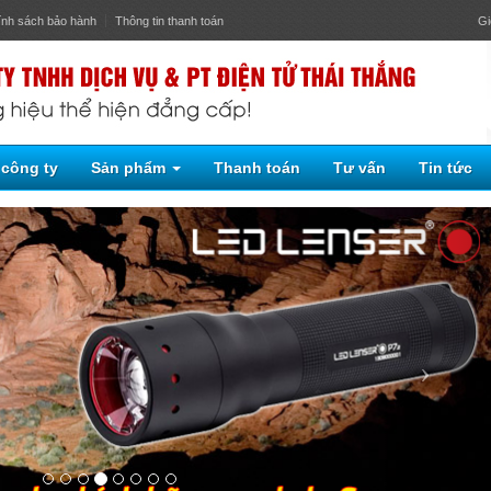
ính sách bảo hành
Thông tin thanh toán
Gi
 công ty
Sản phẩm
Thanh toán
Tư vấn
Tin tức