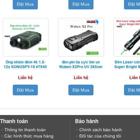
Đặt Mua
Đặt Mua
Đặt 
Ống nhòm đêm 4k 1.5-
đèn pin tia cực tím uv
Đèn Laser côn
12x KONUSPY-19 #7940
Wuben X2Pro UV 365nm
Super Bright
Liên hệ
Liên hệ
Liên 
Đặt Mua
Đặt Mua
Đặt 
Thanh toán
Bảo hành
Thông tin thanh toán
Chính sách bảo hành
Các hình thức mua hàng
Đối tác của chúng tôi