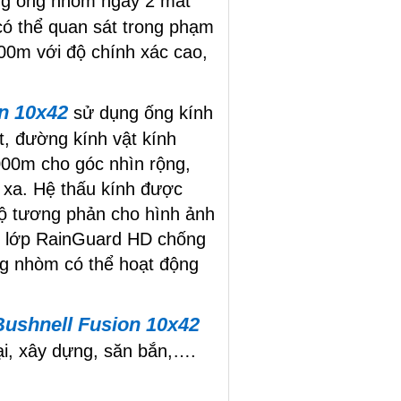
g ống nhòm ngày 2 mắt
ó thể quan sát trong phạm
00m với độ chính xác cao,
n 10x42
sử dụng ống kính
t, đường kính vật kính
000m cho góc nhìn rộng,
y xa. Hệ thấu kính được
độ tương phản cho hình ảnh
m lớp RainGuard HD chống
g nhòm có thể hoạt động
ushnell Fusion 10x42
ại, xây dựng, săn bắn,….