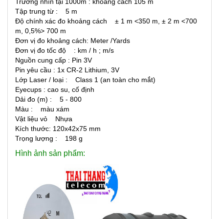
Trường nhìn tại 1000m : khoảng cách 105 m
Tập trung từ : 5 m
Độ chính xác đo khoảng cách ± 1 m <350 m, ± 2 m <700
m, 0,5%> 700 m
Đơn vị đo khoảng cách: Meter /Yards
Đơn vị đo tốc độ : km / h ; m/s
Nguồn cung cấp : Pin 3V
Pin yêu cầu : 1x CR-2 Lithium, 3V
Lớp Laser / loại : Class 1 (an toàn cho mắt)
Eyecups : cao su, cố định
Dải đo (m) : 5 - 800
Màu : màu xám
Vật liệu vỏ Nhựa
Kích thước: 120x42x75 mm
Trọng lượng : 198 g
Hình ảnh sản phẩm: