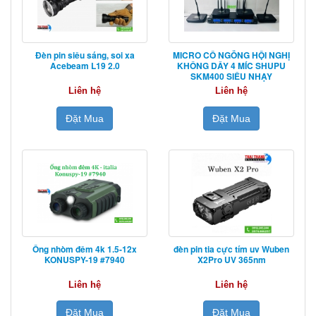
Đèn pin siêu sáng, soi xa
MICRO CỔ NGỖNG HỘI NGHỊ
Acebeam L19 2.0
KHÔNG DÂY 4 MÍC SHUPU
SKM400 SIÊU NHẠY
Liên hệ
Liên hệ
Đặt Mua
Đặt Mua
Ống nhòm đêm 4k 1.5-12x
đèn pin tia cực tím uv Wuben
KONUSPY-19 #7940
X2Pro UV 365nm
Liên hệ
Liên hệ
Đặt Mua
Đặt Mua