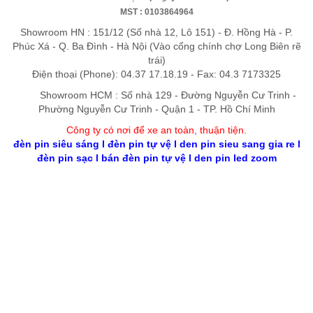
MST : 0103864964
Showroom HN : 151/12 (Số nhà 12, Lô 151) - Đ. Hồng Hà - P.
Phúc Xá - Q. Ba Đình - Hà Nội (Vào cổng chính chợ Long Biên rẽ
trái)
Điện thoại (Phone): 04.37 17.18.19 - Fax: 04.3 7173325
Showroom HCM : Số nhà 129 - Đường Nguyễn Cư Trinh -
Phường Nguyễn Cư Trinh - Quận 1 - TP. Hồ Chí Minh
Công ty có nơi để xe an toàn, thuận tiệ
n
.
đèn pin siêu sáng
l
đèn pin tự vệ
l
den pin sieu sang gia re
l
đèn pin sạc
l
bán đèn pin tự vệ
l
den pin led zoom