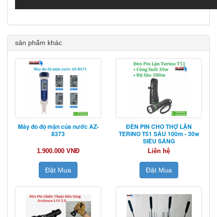
sản phẩm khác
Máy đo độ mặn của nước AZ-
ĐÈN PIN CHO THỢ LẶN
8373
TERINO T51 SÂU 100m - 30w
SIÊU SÁNG
1.900.000 VNĐ
Liên hệ
Đặt Mua
Đặt Mua