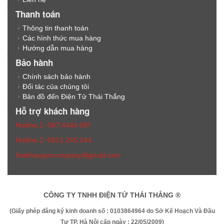
Thanh toán
Thông tin thanh toán
Các hình thức mua hàng
Hướng dẫn mua hàng
Bảo hành
Chính sách bảo hành
Đối tác của chúng tôi
Bản đồ đến Điện Tử Thái Thắng
Hỗ trợ khách hàng
Hotline 1: 097.4444.097
Hotline 2: 0912.245.244
thaithangvncompany@gmail.com
CÔNG TY TNHH ĐIỆN TỬ THÁI THẮNG ®
(Giấy phép đăng ký kinh doanh số : 0103864964 do Sở Kế Hoạch Và Đầu
Tư TP. Hà Nội cấp ngày : 22/05/2009)