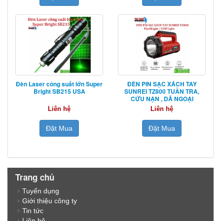
Đèn Laser công suất lớn Super
ĐÈN PIN SẠC XÁCH TAY
Bright SB215 USA
SUNREI TZ800 TUẦN TRA,
CỨU NẠN , DÃ NGOẠI
Liên hệ
Liên hệ
Đặt Mua
Đặt Mua
Trang chủ
Tuyển dụng
Giới thiệu công ty
Tin tức
Liên hệ