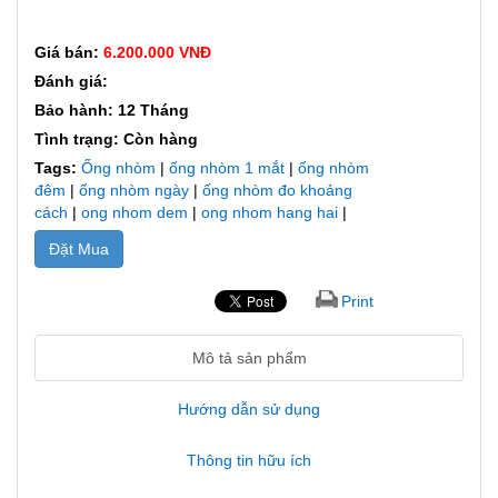
Giá bán:
6.200.000 VNĐ
Đánh giá:
Bảo hành: 12 Tháng
Tình trạng: Còn hàng
Tags:
Ống nhòm
|
ống nhòm 1 mắt
|
ống nhòm
đêm
|
ống nhòm ngày
|
ống nhòm đo khoảng
cách
|
ong nhom dem
|
ong nhom hang hai
|
Đặt Mua
Print
Mô tả sản phẩm
Hướng dẫn sử dụng
Thông tin hữu ích