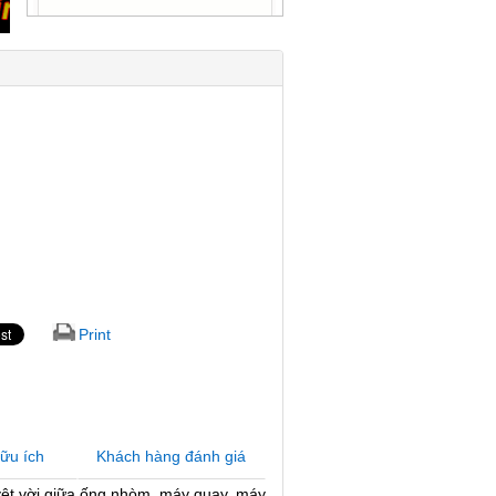
Print
hữu ích
Khách hàng đánh giá
uyệt vời giữa ống nhòm, máy quay, máy