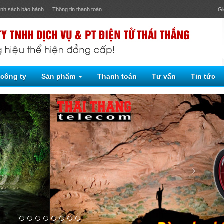
ính sách bảo hành
Thông tin thanh toán
Gi
 công ty
Sản phẩm
Thanh toán
Tư vấn
Tin tức