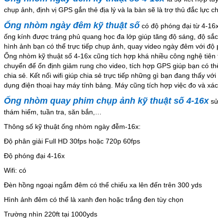
chụp ảnh, định vị GPS gắn thẻ địa lý và la bàn sẽ là trợ thủ đắc lự
Ống nhòm ngày đêm kỹ thuật số
có độ phóng đại từ 4-16
ống kính được tráng phủ quang học đa lớp giúp tăng độ sáng, độ sắc
hình ảnh bạn có thể trực tiếp chụp ảnh, quay video ngày đêm với độ 
Ống nhòm kỹ thuật số 4-16x cũng tích hợp khá nhiều công nghệ tiên 
chuyển để ổn định giảm rung cho video, tích hợp GPS giúp bạn có thể g
chia sẻ. Kết nối wifi giúp chia sẻ trực tiếp những gì bạn đang thấy v
dụng điện thoại hay máy tính bảng. Máy cũng tích hợp việc đo và xác 
Ống nhòm quay phim chụp ảnh kỹ thuật số 4-16x
sử
thám hiểm, tuần tra, săn bắn,…
Thông số kỹ thuật ống nhòm ngày đễm-16x:
Độ phân giải Full HD 30fps hoặc 720p 60fps
Độ phóng đại 4-16x
Wifi: có
Đèn hồng ngoại ngắm đêm có thể chiếu xa lên đến trên 300 yds
Hình ảnh đêm có thể là xanh đen hoặc trắng đen tùy chọn
Trường nhìn 220ft tại 1000yds