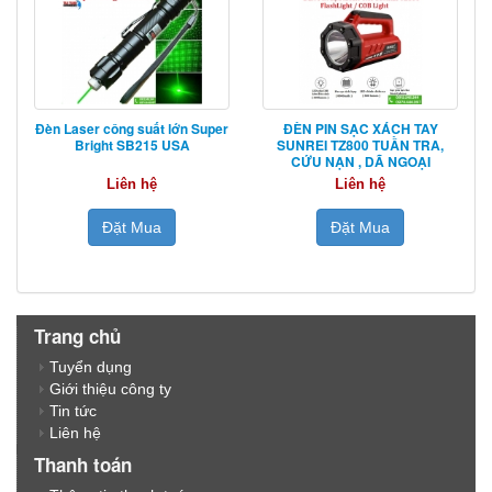
Đèn Laser công suất lớn Super
ĐÈN PIN SẠC XÁCH TAY
Bright SB215 USA
SUNREI TZ800 TUẦN TRA,
CỨU NẠN , DÃ NGOẠI
Liên hệ
Liên hệ
Đặt Mua
Đặt Mua
Trang chủ
Tuyển dụng
Giới thiệu công ty
Tin tức
Liên hệ
Thanh toán