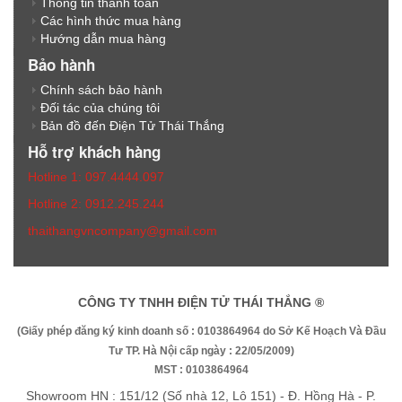
Thông tin thanh toán
Các hình thức mua hàng
Hướng dẫn mua hàng
Bảo hành
Chính sách bảo hành
Đối tác của chúng tôi
Bản đồ đến Điện Tử Thái Thắng
Hỗ trợ khách hàng
Hotline 1: 097.4444.097
Hotline 2: 0912.245.244
thaithangvncompany@gmail.com
CÔNG TY TNHH ĐIỆN TỬ THÁI THẮNG ®
(Giấy phép đăng ký kinh doanh số : 0103864964 do Sở Kế Hoạch Và Đầu
Tư TP. Hà Nội cấp ngày : 22/05/2009)
MST : 0103864964
Showroom HN : 151/12 (Số nhà 12, Lô 151) - Đ. Hồng Hà - P.