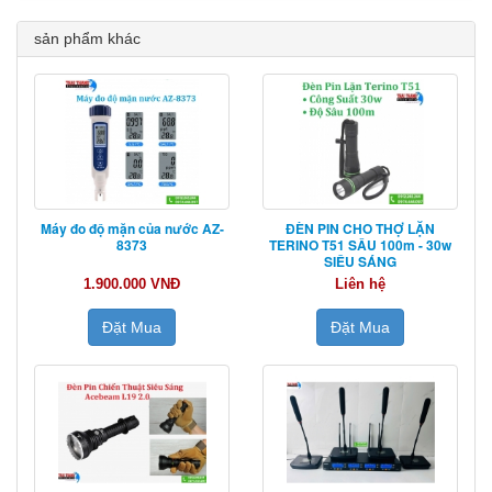
sản phẩm khác
Máy đo độ mặn của nước AZ-
ĐÈN PIN CHO THỢ LẶN
8373
TERINO T51 SÂU 100m - 30w
SIÊU SÁNG
1.900.000 VNĐ
Liên hệ
Đặt Mua
Đặt Mua