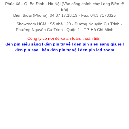
Phúc Xá - Q. Ba Đình - Hà Nội (Vào cổng chính chợ Long Biên rẽ
trái)
Điện thoại (Phone): 04.37 17.18.19 - Fax: 04.3 7173325
Showroom HCM : Số nhà 129 - Đường Nguyễn Cư Trinh -
Phường Nguyễn Cư Trinh - Quận 1 - TP. Hồ Chí Minh
Công ty có nơi để xe an toàn, thuận tiệ
n
.
đèn pin siêu sáng
l
đèn pin tự vệ
l
den pin sieu sang gia re
l
đèn pin sạc
l
bán đèn pin tự vệ
l
den pin led zoom