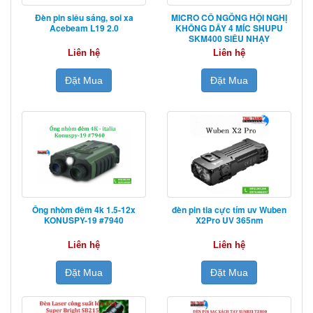
Đèn pin siêu sáng, soi xa
MICRO CỔ NGỖNG HỘI NGHỊ
Acebeam L19 2.0
KHÔNG DÂY 4 MÍC SHUPU
SKM400 SIÊU NHẠY
Liên hệ
Liên hệ
Đặt Mua
Đặt Mua
Ống nhòm đêm 4k 1.5-12x
đèn pin tia cực tím uv Wuben
KONUSPY-19 #7940
X2Pro UV 365nm
Liên hệ
Liên hệ
Đặt Mua
Đặt Mua