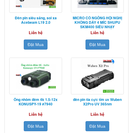
Đèn pin siêu sáng, soi xa
MICRO CỔ NGỖNG HỘI NGHỊ
Acebeam L19 2.0
KHÔNG DÂY 4 MÍC SHUPU
SKM400 SIÊU NHẠY
Liên hệ
Liên hệ
Đặt Mua
Đặt Mua
Ống nhòm đêm 4k 1.5-12x
đèn pin tia cực tím uv Wuben
KONUSPY-19 #7940
X2Pro UV 365nm
Liên hệ
Liên hệ
Đặt Mua
Đặt Mua