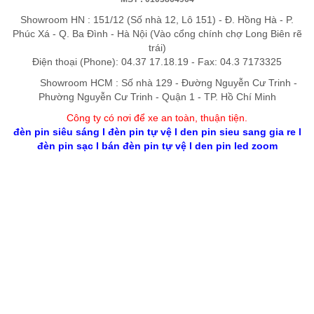
Showroom HN : 151/12 (Số nhà 12, Lô 151) - Đ. Hồng Hà - P.
Phúc Xá - Q. Ba Đình - Hà Nội (Vào cổng chính chợ Long Biên rẽ
trái)
Điện thoại (Phone): 04.37 17.18.19 - Fax: 04.3 7173325
Showroom HCM : Số nhà 129 - Đường Nguyễn Cư Trinh -
Phường Nguyễn Cư Trinh - Quận 1 - TP. Hồ Chí Minh
Công ty có nơi để xe an toàn, thuận tiệ
n
.
đèn pin siêu sáng
l
đèn pin tự vệ
l
den pin sieu sang gia re
l
đèn pin sạc
l
bán đèn pin tự vệ
l
den pin led zoom