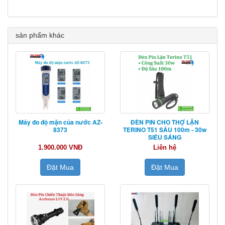
sản phẩm khác
Máy đo độ mặn của nước AZ-
ĐÈN PIN CHO THỢ LẶN
8373
TERINO T51 SÂU 100m - 30w
SIÊU SÁNG
1.900.000 VNĐ
Liên hệ
Đặt Mua
Đặt Mua