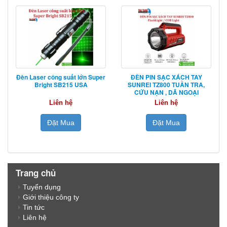
Đèn Laser công suất lớn Super
ĐÈN PIN SẠC XÁCH TAY
Bright SB215 USA
SUNREI TZ800 TUẦN TRA,
CỨU NẠN , DÃ NGOẠI
Liên hệ
Liên hệ
Đặt Mua
Đặt Mua
Trang chủ
Tuyển dụng
Giới thiệu công ty
Tin tức
Liên hệ