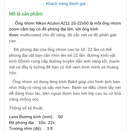
Khách hàng đánh giá
Mô tả sản phẩm:
Ống nhòm Nikon Aculon A211 10-22x50 là một ống nhòm
zoom cầm tay có độ phóng đại lớn, với ống kính
được
multicoated cho độ sáng, độ sắc nét và độ phân giải
cao.
Độ phóng đại của ống nhòm cao từ 10 -22 lần có thể
phóng đại vật bạn cần nhìn lên tới 22 lần, đường kính vật
kính 50mm cung cấp đường truyền dẫn ánh sáng tốt, mạnh
mẽ và đầy lý tưởng để bạn có thể xem bình minh và hoàng
hôn.
Ống nhòm sử dụng lăng kính Bak4 giúp cho hình ảnh bạn
nhìn thấy rõ ràng và sắc nét hơn. Bánh xe điều chỉnh lấy nét
dễ dàng thao tác, bên ngoài được bao bởi lớp cao su có khả
năng chống sóc.
Thông số kỹ thuật:
Lens Đường kính (mm): 50
Độ phóng đại: 10x- 22x
Trường nhìn (độ): 3.8