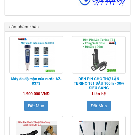
sản phẩm khác
Máy đo độ mặn của nước AZ-
ĐÈN PIN CHO THỢ LẶN
8373
TERINO T51 SÂU 100m - 30w
SIÊU SÁNG
1.900.000 VNĐ
Liên hệ
Đặt Mua
Đặt Mua