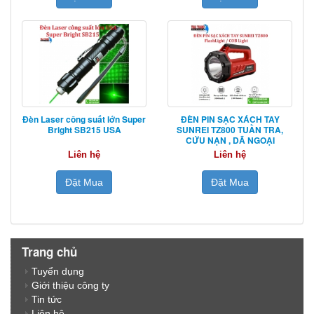
Đèn Laser công suất lớn Super
ĐÈN PIN SẠC XÁCH TAY
Bright SB215 USA
SUNREI TZ800 TUẦN TRA,
CỨU NẠN , DÃ NGOẠI
Liên hệ
Liên hệ
Đặt Mua
Đặt Mua
Trang chủ
Tuyển dụng
Giới thiệu công ty
Tin tức
Liên hệ