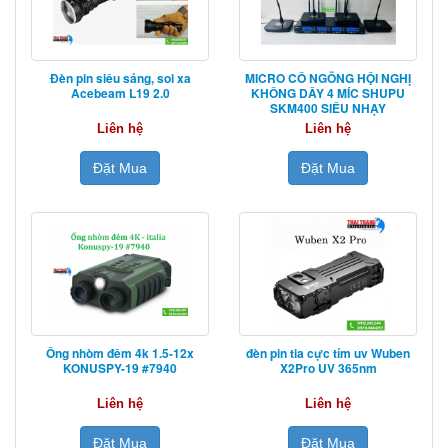
Đèn pin siêu sáng, soi xa
MICRO CỔ NGỖNG HỘI NGHỊ
Acebeam L19 2.0
KHÔNG DÂY 4 MÍC SHUPU
SKM400 SIÊU NHẠY
Liên hệ
Liên hệ
Đặt Mua
Đặt Mua
Ống nhòm đêm 4k 1.5-12x
đèn pin tia cực tím uv Wuben
KONUSPY-19 #7940
X2Pro UV 365nm
Liên hệ
Liên hệ
Đặt Mua
Đặt Mua