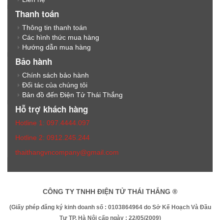
Thanh toán
Thông tin thanh toán
Các hình thức mua hàng
Hướng dẫn mua hàng
Bảo hành
Chính sách bảo hành
Đối tác của chúng tôi
Bản đồ đến Điện Tử Thái Thắng
Hỗ trợ khách hàng
Hotline 1: 097.4444.097
Hotline 2: 0912.245.244
thaithangvncompany@gmail.com
CÔNG TY TNHH ĐIỆN TỬ THÁI THẮNG ®
(Giấy phép đăng ký kinh doanh số : 0103864964 do Sở Kế Hoạch Và Đầu
Tư TP. Hà Nội cấp ngày : 22/05/2009)