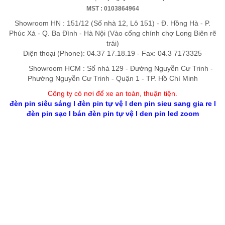
MST : 0103864964
Showroom HN : 151/12 (Số nhà 12, Lô 151) - Đ. Hồng Hà - P.
Phúc Xá - Q. Ba Đình - Hà Nội (Vào cổng chính chợ Long Biên rẽ
trái)
Điện thoại (Phone): 04.37 17.18.19 - Fax: 04.3 7173325
Showroom HCM : Số nhà 129 - Đường Nguyễn Cư Trinh -
Phường Nguyễn Cư Trinh - Quận 1 - TP. Hồ Chí Minh
Công ty có nơi để xe an toàn, thuận tiệ
n
.
đèn pin siêu sáng
l
đèn pin tự vệ
l
den pin sieu sang gia re
l
đèn pin sạc
l
bán đèn pin tự vệ
l
den pin led zoom