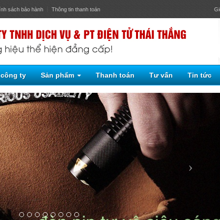
ính sách bảo hành
Thông tin thanh toán
Gi
 công ty
Sản phẩm
Thanh toán
Tư vấn
Tin tức