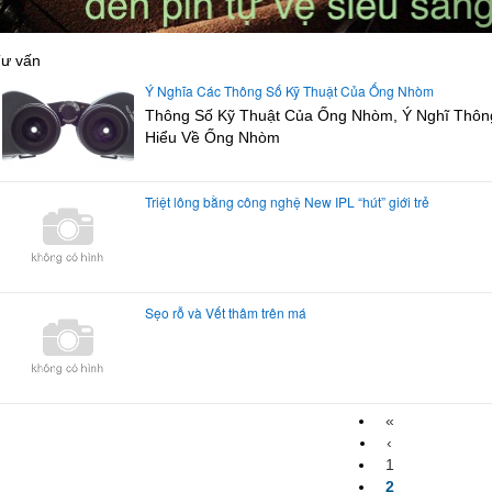
ư vấn
Ý Nghĩa Các Thông Số Kỹ Thuật Của Ống Nhòm
Thông Số Kỹ Thuật Của Ống Nhòm, Ý Nghĩ Thôn
Hiểu Về Ống Nhòm
Triệt lông bằng công nghệ New IPL “hút” giới trẻ
Sẹo rỗ và Vết thâm trên má
«
‹
1
2